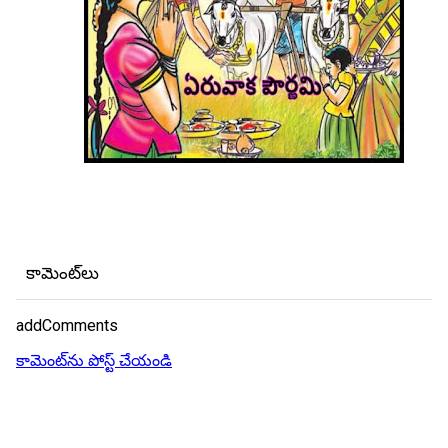
కామెంట్‌లు
addComments
కామెంట్‌ను పోస్ట్ చేయండి