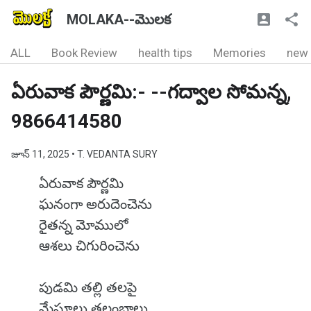
MOLAKA--మొలక
ALL
Book Review
health tips
Memories
new
ఏరువాక పౌర్ణమి:- --గద్వాల సోమన్న,
9866414580
జూన్ 11, 2025
• T. VEDANTA SURY
ఏరువాక పౌర్ణమి
ఘనంగా అరుదెంచెను
రైతన్న మోములో
ఆశలు చిగురించెను
పుడమి తల్లి తలపై
మేఘాలు తలంబ్రాలు