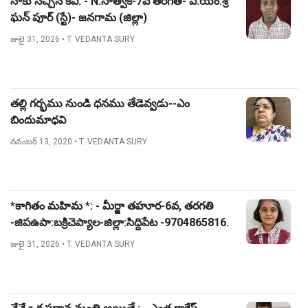
నాకు నచ్చిన కవి: - N.సాత్విక్-7వ తరగతి- పి.యం.శ్రీ
ఘన్ పూర్ (స్టే)- జనగామ (జిల్లా)
జులై 31, 2026
• T. VEDANTA SURY
తల్లి గర్భము నుండి ధనము తేడెవ్వడు--ఎం
బిందుమాధవి
నవంబర్ 13, 2020
• T. VEDANTA SURY
*కాగితం మహిమ *: - మీర్జా తహూర-6వ, తరగతి
-జిపఉపా:బక్రిచెప్యాల-జిల్లా:సిద్దిపేట -9704865816.
జులై 31, 2026
• T. VEDANTA SURY