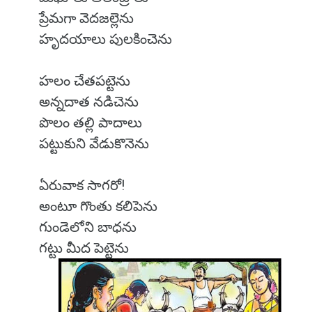
ప్రేమగా వెదజల్లెను
హృదయాలు పులకించెను
హలం చేతపట్టెను
అన్నదాత నడిచెను
పొలం తల్లి పాదాలు
పట్టుకుని వేడుకొనెను
ఏరువాక సాగరో!
అంటూ గొంతు కలిపెను
గుండెలోని బాధను
గట్టు మీద పెట్టెను