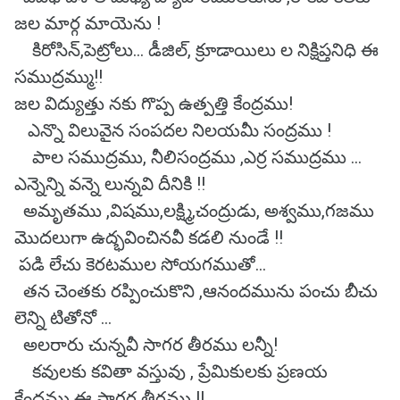
జల మార్గ మాయెను !
కిరోసిన్,పెట్రోలు... డీజిల్, క్రూడాయిలు ల నిక్షిప్తనిధి ఈ
సముద్రమ్ము!!
జల విద్యుత్తు నకు గొప్ప ఉత్పత్తి కేంద్రము!
ఎన్నొ విలువైన సంపదల నిలయమీ సంద్రము !
పాల సముద్రము, నీలిసంద్రము ,ఎర్ర సముద్రము ...
ఎన్నెన్ని వన్నె లున్నవి దీనికి !!
అమృతము ,విషము,లక్ష్మి,చంద్రుడు, అశ్వము,గజము
మొదలుగా ఉద్భవించినవీ కడలి నుండే !!
పడి లేచు కెరటముల సోయగముతో...
తన చెంతకు రప్పించుకొని ,ఆనందమును పంచు బీచు
లెన్ని టితోనో ...
అలరారు చున్నవీ సాగర తీరము లన్నీ!
కవులకు కవితా వస్తువు , ప్రేమికులకు ప్రణయ
కేంద్రము ఈ సాగర తీరము !!