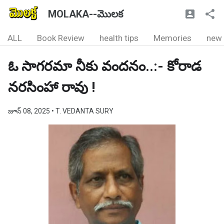
MOLAKA--మొలక
ALL
Book Review
health tips
Memories
new
ఓ సాగరమా నీకు వందనం..:- కోరాడ
నరసింహా రావు !
జూన్ 08, 2025
• T. VEDANTA SURY