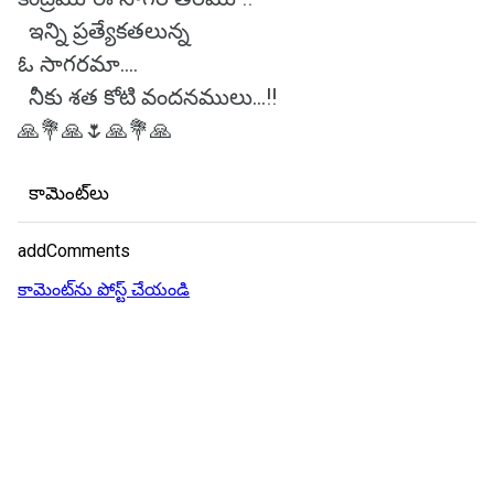
ఇన్ని ప్రత్యేకతలున్న
ఓ సాగరమా....
నీకు శత కోటి వందనములు...!!
🙏💐🙏🌷🙏💐🙏
కామెంట్‌లు
addComments
కామెంట్‌ను పోస్ట్ చేయండి