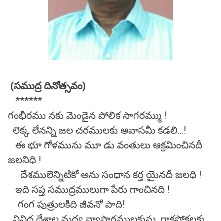
(సముద్ర దినోత్సవం)
******
గంభీరము నకు మెండైన పోలిక సాగరమ్ము !
లెక్క లేనన్ని జల చరములకు ఆవాసమీ కడలి...!
ఈ భూ గోళమును మూ డు వంతులు ఆక్రమించినదీ
జలనిధి !
దేశములెన్నిటికో అను సంధాన కర్త యైనదీ జలధి !
ఇది సప్త సముద్రములుగా పేరు గాంచినది !
గంగ పుత్రులకిది జీవనో పాది!
వివిధ దేశాల మధ్య వ్యాపారములకును ,రాకపోకలకు