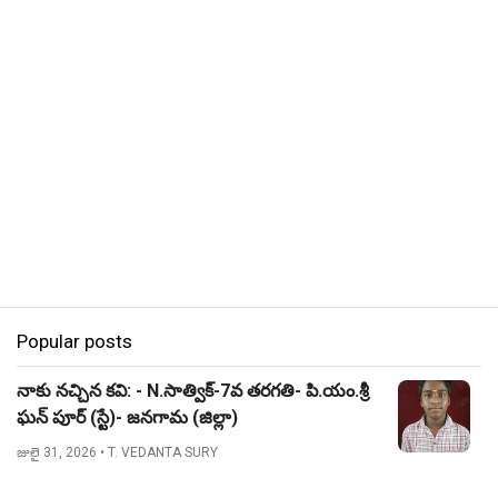
Popular posts
నాకు నచ్చిన కవి: - N.సాత్విక్-7వ తరగతి- పి.యం.శ్రీ
ఘన్ పూర్ (స్టే)- జనగామ (జిల్లా)
జులై 31, 2026
• T. VEDANTA SURY