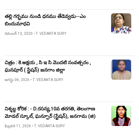
తల్లి గర్భము నుండి ధనము తేడెవ్వడు--ఎం
బిందుమాధవి
నవంబర్ 13, 2020
• T. VEDANTA SURY
చిత్రం : కె.అక్షయ , సి ఇ సి మొదటి సంవత్సరం ,
ఘనపూర్ ( స్టేషన్) జనగాం జిల్లా
ఆగస్టు 06, 2026
• T. VEDANTA SURY
నిశ్శబ్ద కోరిక : - D.రసన్య,10వ తరగతి, తెలంగాణ
మోడల్ స్కూల్, ఘన్పూర్ (స్టేషన్), జనగామ (జి)
ఫిబ్రవరి 11, 2026
• T. VEDANTA SURY