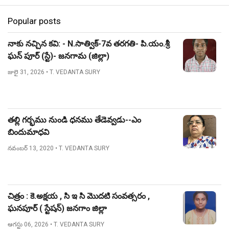
Popular posts
నాకు నచ్చిన కవి: - N.సాత్విక్-7వ తరగతి- పి.యం.శ్రీ
ఘన్ పూర్ (స్టే)- జనగామ (జిల్లా)
జులై 31, 2026
• T. VEDANTA SURY
తల్లి గర్భము నుండి ధనము తేడెవ్వడు--ఎం
బిందుమాధవి
నవంబర్ 13, 2020
• T. VEDANTA SURY
చిత్రం : కె.అక్షయ , సి ఇ సి మొదటి సంవత్సరం ,
ఘనపూర్ ( స్టేషన్) జనగాం జిల్లా
ఆగస్టు 06, 2026
• T. VEDANTA SURY