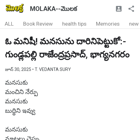
MOLAKA--మొలక
ALL
Book Review
health tips
Memories
new
ఓ మనిషీ! మనసును దారినిపెట్టుకో:-
గుండ్లపల్లి రాజేంద్రప్రసాద్, భాగ్యనగరం
జూన్ 30, 2025
• T. VEDANTA SURY
మనసుకు
మంచిని నేర్పు
మనసుకు
బుద్ధిని ఇవ్వు
మనసుకు
మాటలు చెప్పు