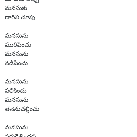
మనసుకు
దారిని చూపు
మనసును
మురిపించు
మనసును
నడిపించు
మనసును
పలికించు
మనసును
తేనెనుచల్లించు
మనసును
పరుగెత్తించకు