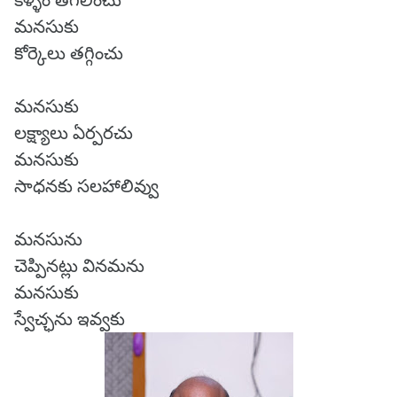
కళ్ళెం తగిలించు
మనసుకు
కోర్కెలు తగ్గించు
మనసుకు
లక్ష్యాలు ఏర్పరచు
మనసుకు
సాధనకు సలహాలివ్వు
మనసును
చెప్పినట్లు వినమను
మనసుకు
స్వేచ్ఛను ఇవ్వకు