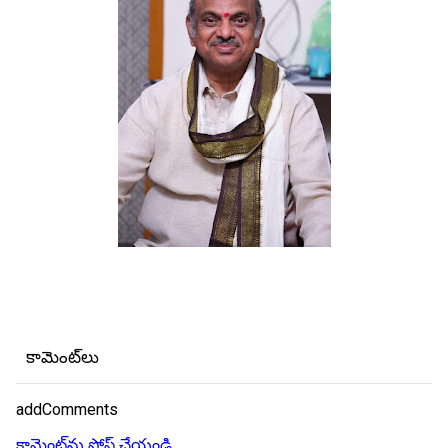
కామెంట్‌లు
addComments
కామెంట్‌ను పోస్ట్ చేయండి