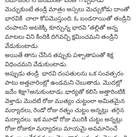
సమాజంలోని జనమంతా ఎంతో గొప్పవాడు
మెచ్చుకుంటే తండ్రి మాత్రం అస్సలు మెచ్చుకోడు దాంతో
భారవికి చాలా కోపమొస్తుంది. ఓ బండరాయితో తండ్రిని
చంపాలని అటకెక్కి కూర్చున్న భారవి "తల్లితో అన్న
మాటలు విని కిందికి దిగివచ్చి క్షమించమని తండ్రిని
వేడుకుంటాడు.
అయితే తాను చేసిన తప్పుకు పశ్చాతాపంతో శిక్ష
విధించమని వేడుకుంటాడు.
అప్పుడు తండ్రి భారవి దంపతులను ఒక సంవత్సరం
పాటు అత్తవారింట్లో ఉండమని చెబుతాడు. మొదట్లో
ఇదేం శిక్షా?అనుకుంటాడు..భార్యతో కలిసి అత్తారింటికి
వెళ్తాడు మొదటి రోజు ముత్యం చుట్టంలా అమితమైన
మర్యాదలు, రెండో రోజు రత్నం చుట్టం అన్నట్లు తగ్గిన
మర్యాదలు. ఇక మూడో రోజు మురికి చుట్టం అన్నట్లు
రోజు రోజుకూ మర్యాదలు మాయమై అవమానించే