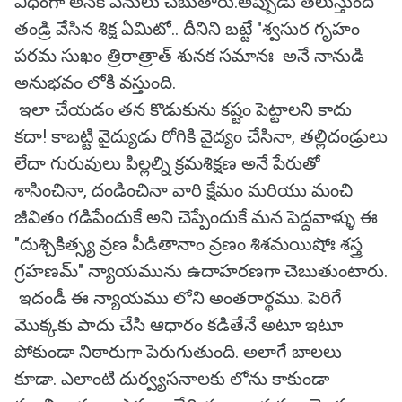
విధంగా అనేక పనులు చెబుతారు.అప్పుడు తెలుస్తుంది
తండ్రి వేసిన శిక్ష ఏమిటో.. దీనిని బట్టే "శ్వసుర గృహం
పరమ సుఖం త్రిరాత్రాత్ శునక సమానః అనే నానుడి
అనుభవం లోకి వస్తుంది.
ఇలా చేయడం తన కొడుకును కష్టం పెట్టాలని కాదు
కదా! కాబట్టి వైద్యుడు రోగికి వైద్యం చేసినా, తల్లిదండ్రులు
లేదా గురువులు పిల్లల్ని క్రమశిక్షణ అనే పేరుతో
శాసించినా, దండించినా వారి క్షేమం మరియు మంచి
జీవితం గడిపేందుకే అని చెప్పేందుకే మన పెద్దవాళ్ళు ఈ
"దుశ్చికిత్స్య వ్రణ పీడితానాం వ్రణం శిశమయిషోః శస్త్ర
గ్రహణమ్" న్యాయమును ఉదాహరణగా చెబుతుంటారు.
ఇదండీ ఈ న్యాయము లోని అంతరార్థము. పెరిగే
మొక్కకు పాదు చేసి ఆధారం కడితేనే అటూ ఇటూ
పోకుండా నిఠారుగా పెరుగుతుంది. అలాగే బాలలు
కూడా. ఎలాంటి దుర్వ్యసనాలకు లోను కాకుండా