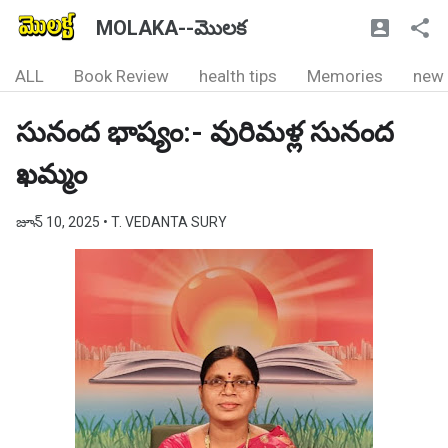
MOLAKA--మొలక
ALL
Book Review
health tips
Memories
new
సునంద భాష్యం:- వురిమళ్ల సునంద
ఖమ్మం
జూన్ 10, 2025
• T. VEDANTA SURY