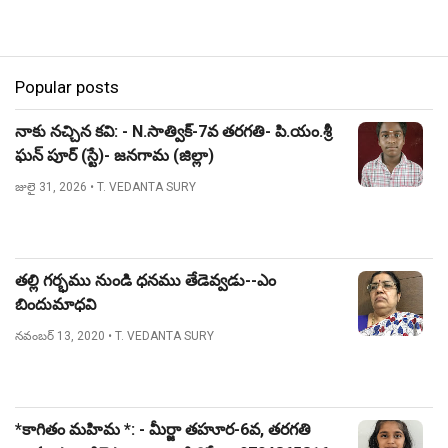
Popular posts
నాకు నచ్చిన కవి: - N.సాత్విక్-7వ తరగతి- పి.యం.శ్రీ
ఘన్ పూర్ (స్టే)- జనగామ (జిల్లా)
జులై 31, 2026
• T. VEDANTA SURY
తల్లి గర్భము నుండి ధనము తేడెవ్వడు--ఎం
బిందుమాధవి
నవంబర్ 13, 2020
• T. VEDANTA SURY
*కాగితం మహిమ *: - మీర్జా తహూర-6వ, తరగతి