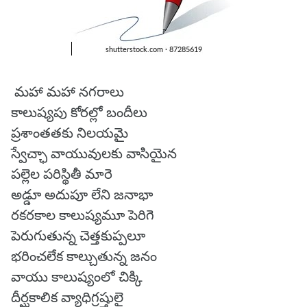
మహా మహా నగరాలు
కాలుష్యపు కోరల్లో బందీలు
ప్రశాంతతకు నిలయమై
స్వేచ్ఛా వాయువులకు వాసియైన
పల్లెల పరిస్థితీ మారె
అడ్డూ అదుపూ లేని జనాభా
రకరకాల కాలుష్యమూ పెరిగె
పెరుగుతున్న చెత్తకుప్పలూ
భరించలేక కాల్చుతున్న జనం
వాయు కాలుష్యంలో చిక్కి
దీర్ఘకాలిక వ్యాధిగ్రష్తులై