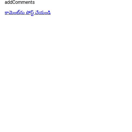
addComments
కామెంట్‌ను పోస్ట్ చేయండి