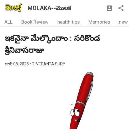
MOLAKA--మొలక
ALL
Book Review
health tips
Memories
new
ఇకనైనా మేల్కొందాం : సరికొండ
శ్రీనివాసరాజు
జూన్ 08, 2025
• T. VEDANTA SURY