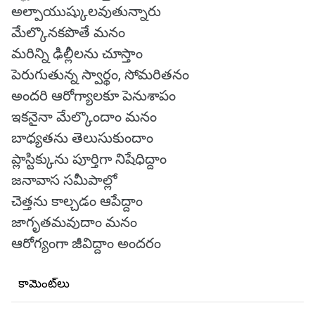
అల్పాయుష్కులవుతున్నారు
మేల్కొనకపొతే మనం
మరిన్ని ఢిల్లీలను చూస్తాం
పెరుగుతున్న స్వార్థం, సోమరితనం
అందరి ఆరోగ్యాలకూ పెనుశాపం
ఇకనైనా మేల్కొందాం మనం
బాధ్యతను తెలుసుకుందాం
ప్లాస్టిక్కును పూర్తిగా నిషేధిద్దాం
జనావాస సమీపాల్లో
చెత్తను కాల్చడం ఆపేద్దాం
జాగృతమవుదాం మనం
ఆరోగ్యంగా జీవిద్దాం అందరం
కామెంట్‌లు