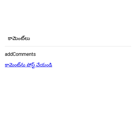
కామెంట్‌లు
addComments
కామెంట్‌ను పోస్ట్ చేయండి