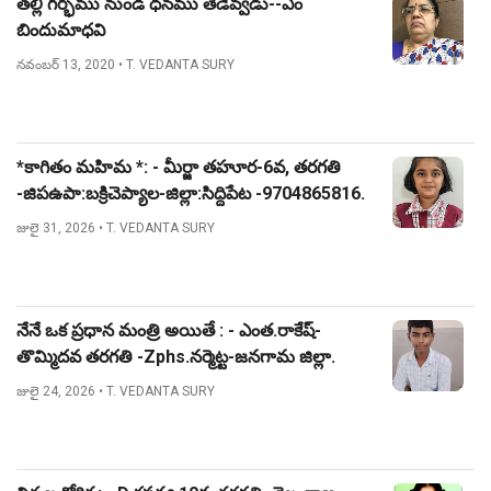
తల్లి గర్భము నుండి ధనము తేడెవ్వడు--ఎం
బిందుమాధవి
నవంబర్ 13, 2020
• T. VEDANTA SURY
*కాగితం మహిమ *: - మీర్జా తహూర-6వ, తరగతి
-జిపఉపా:బక్రిచెప్యాల-జిల్లా:సిద్దిపేట -9704865816.
జులై 31, 2026
• T. VEDANTA SURY
నేనే ఒక ప్రధాన మంత్రి అయితే : - ఎంత.రాకేష్-
తొమ్మిదవ తరగతి -Zphs.నర్మెట్ట-జనగామ జిల్లా.
జులై 24, 2026
• T. VEDANTA SURY