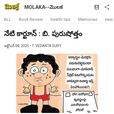
MOLAKA--మొలక
ALL
Book Review
health tips
Memories
new
నేటి కార్టూన్ : బి. పురుషోత్తం
అక్టోబర్ 08, 2025
• T. VEDANTA SURY