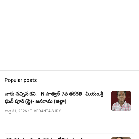
Popular posts
నాకు నచ్చిన కవి: - N.సాత్విక్-7వ తరగతి- పి.యం.శ్రీ
ఘన్ పూర్ (స్టే)- జనగామ (జిల్లా)
జులై 31, 2026
• T. VEDANTA SURY