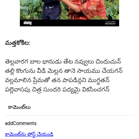
మత్తకోకిల:
తెల్లవారగ బాల భానుడు తేట నవ్వులు చిందుచున్
తల్లి కొంగును వీడి మెల్లన తానె సాయము చేయగన్
వల్లమాలిన ప్రేమతో తన పాపడిన్గని ముగ్ధతన్
పల్లెవాసపు చిత్ర సుందరి పద్యమై వికసించగన్
కామెంట్‌లు
addComments
కామెంట్‌ను పోస్ట్ చేయండి