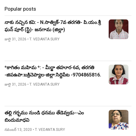
Popular posts
నాకు నచ్చిన కవి: - N.సాత్విక్-7వ తరగతి- పి.యం.శ్రీ
ఘన్ పూర్ (స్టే)- జనగామ (జిల్లా)
జులై 31, 2026
• T. VEDANTA SURY
*కాగితం మహిమ *: - మీర్జా తహూర-6వ, తరగతి
-జిపఉపా:బక్రిచెప్యాల-జిల్లా:సిద్దిపేట -9704865816.
జులై 31, 2026
• T. VEDANTA SURY
తల్లి గర్భము నుండి ధనము తేడెవ్వడు--ఎం
బిందుమాధవి
నవంబర్ 13, 2020
• T. VEDANTA SURY