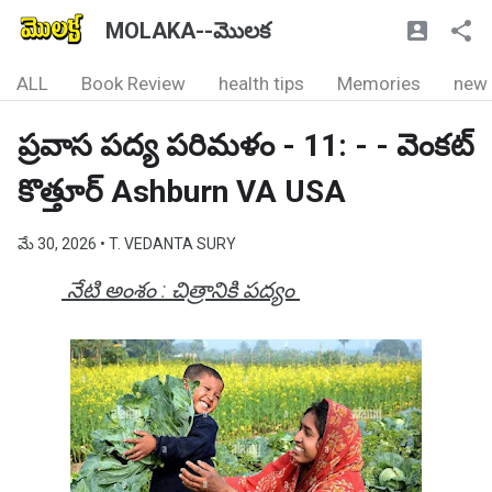
MOLAKA--మొలక
ALL
Book Review
health tips
Memories
new
ప్రవాస పద్య పరిమళం - 11: - - వెంకట్
కొత్తూర్ Ashburn VA USA
మే 30, 2026
• T. VEDANTA SURY
నేటి అంశం : చిత్రానికి పద్యం