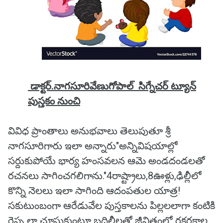
డాక్టర్.నాగసూరివేణుగోపాల్ సిగ్నేచర్ ట్యూన్
పుస్తకం నుంచి
వివిధ ప్రాంతాలు అనుభవాలు తెలుపుతూ శ్రీ
నాగసూరిగారు ఇలా అన్నారు"అన్నివిషయాల్లో
సర్దుకుపోయే భార్య హంసవలన ఆమె అండదండలతో
రచనలు సాగించగలిగాను."4రాష్ట్రాలు,8ఊళ్లు,ఢిల్లీలో
కొన్ని నెలలు ఇలా సాగింది ఆదంపతుల యాత్ర!
సకుటుంబంగా ఆరేడువేల పుస్తకాలను పిల్లలలాగా కంటికి
రెప్ప లా చూసుకుంటూ బదిలీలతో జీవితంలో రకరకాల