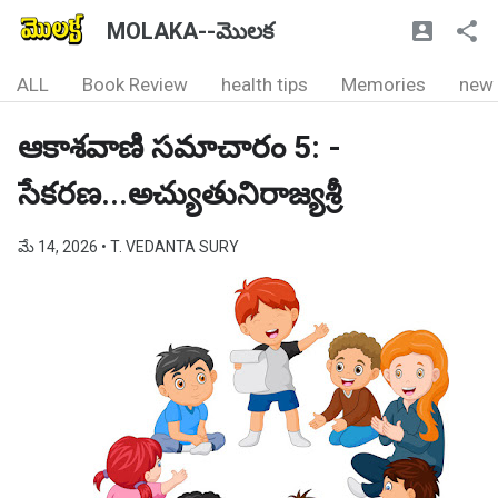
MOLAKA--మొలక
ALL
Book Review
health tips
Memories
new
ఆకాశవాణి సమాచారం 5: -
సేకరణ...అచ్యుతునిరాజ్యశ్రీ
మే 14, 2026
• T. VEDANTA SURY