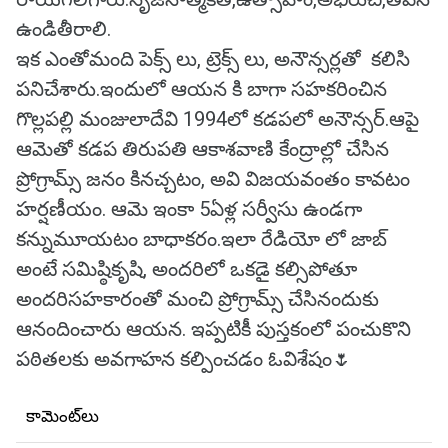
ఉండితీరాలి.
ఇక ఎంతోమంది పెక్స్ లు, ట్రెక్స్ లు, అనౌన్సర్లతో కలిసి
పనిచేశారు.ఇందులో ఆయన కి బాగా సహకరించిన
గొల్లపల్లి మంజులాదేవి 1994లో కడపలో అనౌన్సర్.ఆపై
ఆమెతో కడప తిరుపతి ఆకాశవాణి కేంద్రాల్లో చేసిన
ప్రోగ్రామ్స్ జనం కినచ్చటం, అవి విజయవంతం కావటం
హర్షణీయం. ఆమె ఇంకా 5ఏళ్ల సర్వీసు ఉండగా
కన్నుమూయటం బాధాకరం.ఇలా రేడియో లో జాబ్
అంటే సమిష్ఠికృషి, అందరిలో ఒకడై కల్సిపోతూ
అందరిసహకారంతో మంచి ప్రోగ్రామ్స్ చేసినందుకు
ఆనందించారు ఆయన. ఇప్పటికీ పుస్తకంలో పంచుకొని
పఠితలకు అవగాహన కల్పించడం ఓవిశేషం🌷
కామెంట్‌లు