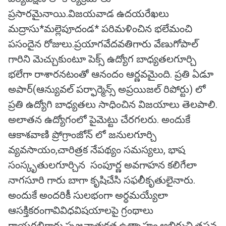
ప్రసారమైనాయి.విజయవాడ ఉదయరేఖలు
మద్రాసు*మల్లెపూదండ* పరిమళించిన భలేమంచి
పసందైన రోజులు.ప్రయాగవేదవతిగారు వేణుగోపాల్
గారిని మెచ్చుకుంటూ పెక్స్ ఉద్యోగ బాధ్యతలగూర్చి
భలేగా రాశారనటంతో ఆనందం ఆర్ణవమైంది. ప్రతి ఏడూ
అపార్(ఆన్యువల్ పర్ఫార్మెన్స్ అప్రయిజల్ రిపోర్టు) లో
ప్రతి ఉద్యోగి బాధ్యతలు సాధించిన విజయాలు తెలపాలి.
అలాతన ఉద్యోగంలో పైమెట్టు చేరగలరు. అందుకే
ఆకాశవాణి ప్రోగ్రాంజోన్ లో జనులగూర్చి
వ్యవసాయం,చారిత్రక నేపథ్యం సమస్యలు, భాష
సంస్కృతులగూర్చిన సంపూర్ణ అవగాహన కలిగేలా
నాగసూరి గారు బాగా కృషిచేసి సఫలీకృతులైనారు.
అందుకే అందరికీ సులభంగా అర్ధమయ్యేలా
ఆసక్తికరంగావివిధవిషయాలపై గ్రంథాలు
రాయగలిగారు.సృజనాత్మకత,ఉత్సాహం,అభిరుచి,తపన