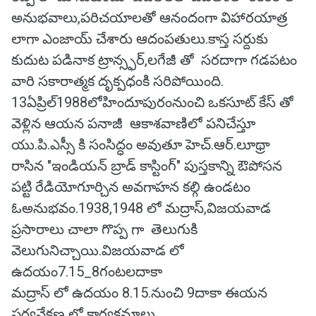
అనుభవాలు,పరిచయాలతో ఆనందంగా విహారయాత్ర
లాగా ఎంజాయ్ చేశారు ఆదంపతులు.కాస్త సర్దుకు
కుదుట పడినాక ట్రాన్స్ఫర్,లగేజీ తో సరదాగా గడపటం
వారి సకారాత్మక దృక్పధంకి సరిపోయింది.
13ఏప్రిల్1988లోహిందూపురంనుంచి ఒకసూట్ కేస్ తో
వెళ్లిన ఆయన పనాజీ ఆకాశవాణిలో పనిచేస్తూ
యు.పి.ఎస్సీ కి సంసిద్ధం అవుతూ హెచ్.ఆర్.లూథ్రా
రాసిన "ఇండియన్ బ్రాడ్ కాస్టింగ్" పుస్తకాన్ని ఔపోసన
పట్టి రేడియోగూర్చిన అవగాహన కల్గి ఉండటం
ఓఅనుభవం.1938,1948 లో మద్రాస్,విజయవాడ
ప్రసారాలు చాలా గొప్ప గా తెలుగుకి
వెలుగునిచ్చాయి.విజయవాడ లో
ఉదయం7.15_8గంటలదాకా
మద్రాస్ లో ఉదయం 8.15.నుంచి 9దాకా ఈయన
పర్యవేక్షణ లో కార్యక్రమాలు