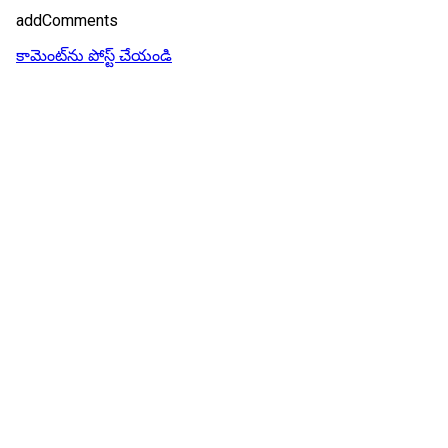
addComments
కామెంట్‌ను పోస్ట్ చేయండి