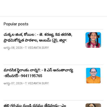
Popular posts
చుక్కల జింక, కోయిల : - జె. శరణ్య, 8వ తరగతి,
ప్రాథమికోన్నత పాఠశాల, ఆంబమ్ (వై), జిల్లా:
నిజామాబాద్.
ఆగస్టు 08, 2026
• T. VEDANTA SURY
మానసిక స్థిరాంకం నాన్న!!: - కె ఎస్ అనంతాచార్య
-కరీంనగర్--9441195765
ఆగస్టు 07, 2026
• T. VEDANTA SURY
తల్లి గర్భము నుండి ధనము తేడెవ్వడు--ఎం