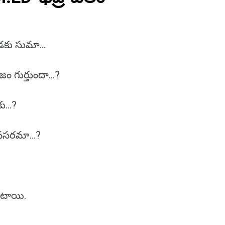
డకు సుమా…
జం గుర్తుందా…?
కు…?
 అవసరమా…?
ఉంటాయి.