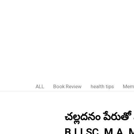
ALL
Book Review
health tips
Mem
చల్లదనం పేరుతో 
B.LI.SC.,M.A.,