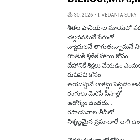
మే 30, 2026
• T. VEDANTA SURY
శీతల పానీయాల మాయలో ప
చల్లదనమనే పేరుతో
వ్యాధులనే తాగుతున్నామనే ని
గొంతుకి క్షణిక హాయి కోసం
దేహానికే శిక్షలు వేయడం ఎందు
రుచిపచి కోసం
ఆయుష్షునే తాకట్టు పెట్టడం
రంగులు మెరిసే సీసాల్లో
ఆరోగ్యం ఉండదు…
రసాయనాల తీపిలో
నిశ్శబ్దమైన ప్రమాదాలే దాగి 