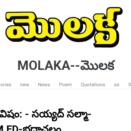
MOLAKA--మొలక
ories
new
News
Poem
Quotations
se
S
విషం: - సయ్యద్ సల్మా-
M.ED-భద్రాచలం