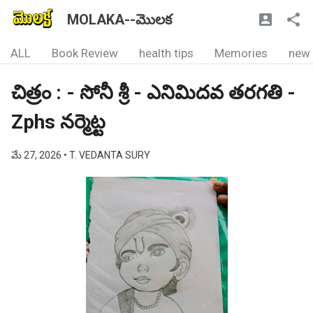
MOLAKA--మొలక
ALL
Book Review
health tips
Memories
new
చిత్రం : - సోనీ శ్రీ - ఎనిమిదవ తరగతి -
Zphs నర్మెట్ట
మే 27, 2026
• T. VEDANTA SURY