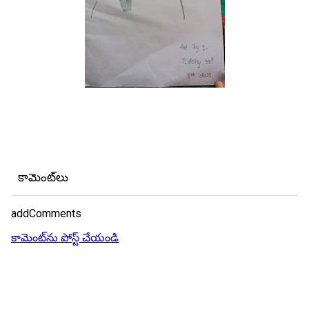
కామెంట్‌లు
addComments
కామెంట్‌ను పోస్ట్ చేయండి