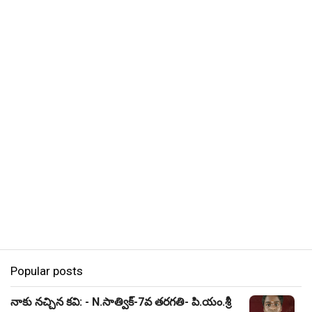
Popular posts
నాకు నచ్చిన కవి: - N.సాత్విక్-7వ తరగతి- పి.యం.శ్రీ