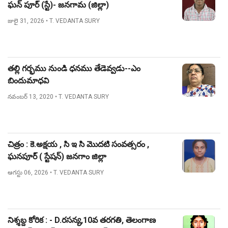
ఘన్ పూర్ (స్టే)- జనగామ (జిల్లా)
జులై 31, 2026
• T. VEDANTA SURY
తల్లి గర్భము నుండి ధనము తేడెవ్వడు--ఎం
బిందుమాధవి
నవంబర్ 13, 2020
• T. VEDANTA SURY
చిత్రం : కె.అక్షయ , సి ఇ సి మొదటి సంవత్సరం ,
ఘనపూర్ ( స్టేషన్) జనగాం జిల్లా
ఆగస్టు 06, 2026
• T. VEDANTA SURY
నిశ్శబ్ద కోరిక : - D.రసన్య,10వ తరగతి, తెలంగాణ