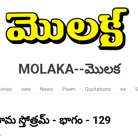
MOLAKA--మొలక
ories
new
News
Poem
Quotations
se
S
నామ స్తోత్రమ్ - భాగం - 129
Y