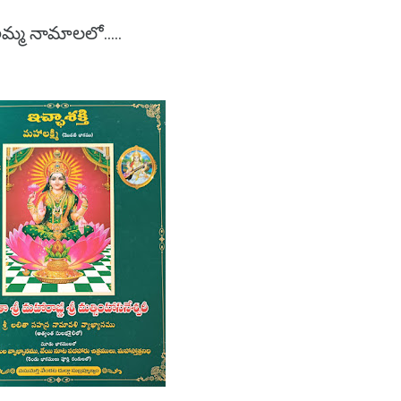
అమ్మ నామాలలో.....