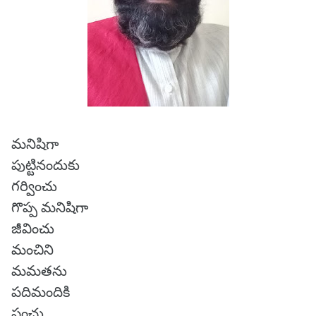
మనిషిగా
పుట్టినందుకు
గర్వించు
గొప్ప మనిషిగా
జీవించు
మంచిని
మమతను
పదిమందికి
పంచు