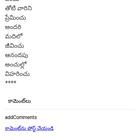
తోటి వారిని
ప్రేమించు
అందరి
మదిలో
జీవించు
ఆనందపు
అంచుల్లో
విహరించు
****
కామెంట్‌లు
addComments
కామెంట్‌ను పోస్ట్ చేయండి