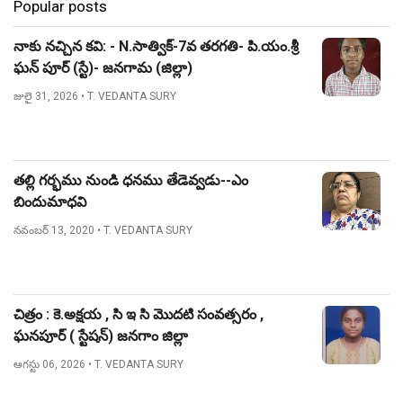
Popular posts
నాకు నచ్చిన కవి: - N.సాత్విక్-7వ తరగతి- పి.యం.శ్రీ
ఘన్ పూర్ (స్టే)- జనగామ (జిల్లా)
జులై 31, 2026
• T. VEDANTA SURY
తల్లి గర్భము నుండి ధనము తేడెవ్వడు--ఎం
బిందుమాధవి
నవంబర్ 13, 2020
• T. VEDANTA SURY
చిత్రం : కె.అక్షయ , సి ఇ సి మొదటి సంవత్సరం ,
ఘనపూర్ ( స్టేషన్) జనగాం జిల్లా
ఆగస్టు 06, 2026
• T. VEDANTA SURY