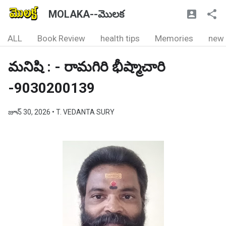
MOLAKA--మొలక
ALL
Book Review
health tips
Memories
new
మనిషి : - రామగిరి భీష్మాచారి
-9030200139
జూన్ 30, 2026
• T. VEDANTA SURY