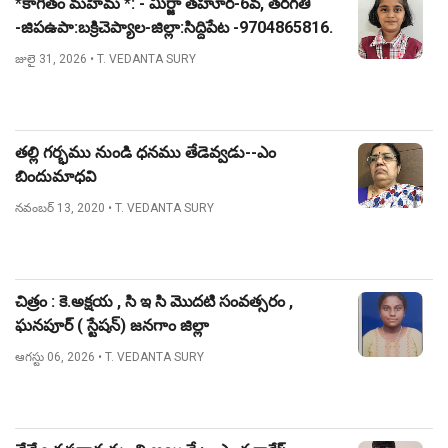
*కాగితం మహిమ *: - మీర్జా తహూర-6వ, తరగతి
-జిపఉపా:బక్రిచెప్యాల-జిల్లా:సిద్దిపేట -9704865816.
జులై 31, 2026
• T. VEDANTA SURY
తల్లి గర్భము నుండి ధనము తేడెవ్వడు--ఎం
బిందుమాధవి
నవంబర్ 13, 2020
• T. VEDANTA SURY
చిత్రం : కె.అక్షయ , సి ఇ సి మొదటి సంవత్సరం ,
ఘనపూర్ ( స్టేషన్) జనగాం జిల్లా
ఆగస్టు 06, 2026
• T. VEDANTA SURY