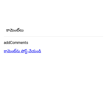
కామెంట్‌లు
addComments
కామెంట్‌ను పోస్ట్ చేయండి