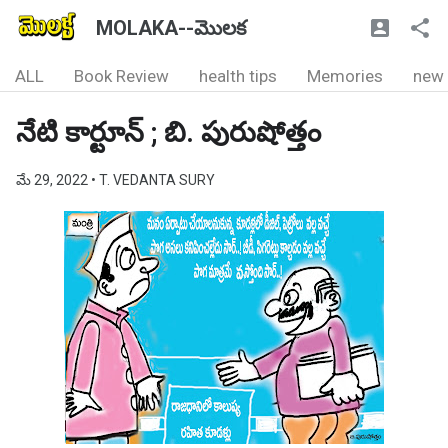
MOLAKA--మొలక
ALL
Book Review
health tips
Memories
new
నేటి కార్టూన్ ; బి. పురుషోత్తం
మే 29, 2022
• T. VEDANTA SURY