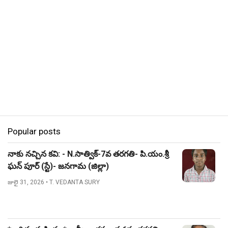
Popular posts
నాకు నచ్చిన కవి: - N.సాత్విక్-7వ తరగతి- పి.యం.శ్రీ
ఘన్ పూర్ (స్టే)- జనగామ (జిల్లా)
జులై 31, 2026
• T. VEDANTA SURY