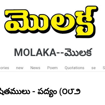
MOLAKA--మొలక
ories
new
News
Poem
Quotations
se
S
ాషితములు - పద్యం (౦౮౨