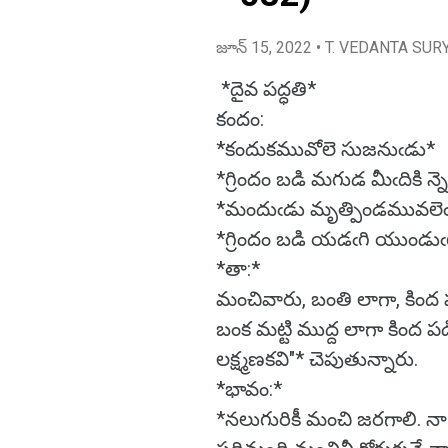
జూన్ 15, 2022
• T. VEDANTA SUR
*దైవ పద్ధతి*
కందం:
*కందుకమువోలె సుజనుఁడు*
*గ్రిందం బడి మగుడ మీఁదికి న
*మందుఁడు మృత్పిండమువలెఁ
*గ్రిందం బడి యడఁగి యుండు
*తా:*
మంచివారు, బంతి లాగా, కింద ప
బంక మట్టి ముద్ద లాగా కింద పడి
లక్ష్మణకవి"* చెపుతున్నారు.
*భావం:*
*నలుగురికీ మంచి జరగాలి. నా