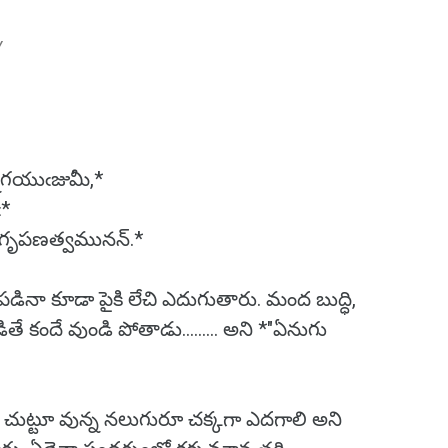
Y
్నెగయుఁజుమీ,*
*
ఁగృపణత్వమునన్.*
డినా కూడా పైకి లేచి ఎదుగుతారు. మంద బుద్ధి,
తే కందే వుండి పోతాడు......... అని *"ఏనుగు
 చుట్టూ వున్న నలుగురూ చక్కగా ఎదగాలి అని