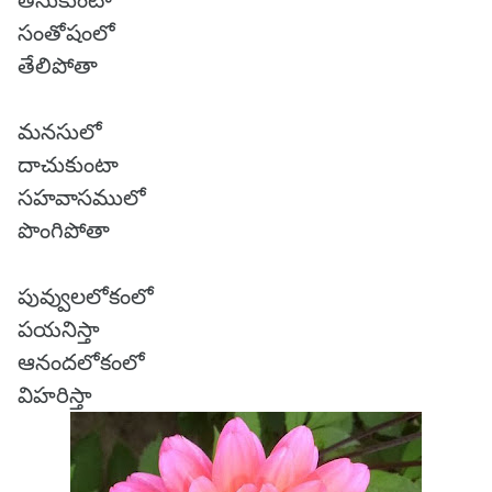
తీసుకుంటా
సంతోషంలో
తేలిపోతా
మనసులో
దాచుకుంటా
సహవాసములో
పొంగిపోతా
పువ్వులలోకంలో
పయనిస్తా
ఆనందలోకంలో
విహరిస్తా