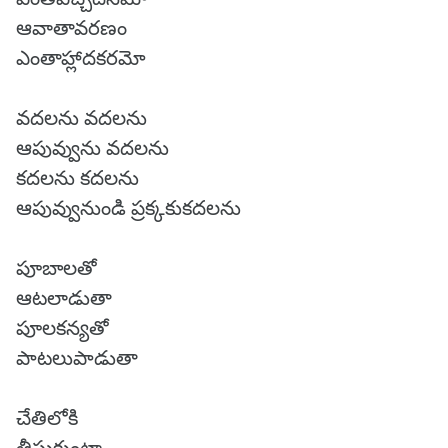
ఆవాతావరణం
ఎంతాహ్లాదకరమో
వదలను వదలను
ఆపువ్వును వదలను
కదలను కదలను
ఆపువ్వునుండి ప్రక్కకుకదలను
పూబాలతో
ఆటలాడుతా
పూలకన్యతో
పాటలుపాడుతా
చేతిలోకి