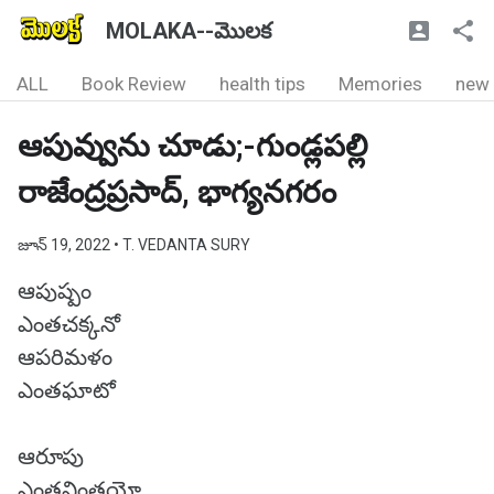
MOLAKA--మొలక
ALL
Book Review
health tips
Memories
new
ఆపువ్వును చూడు;-గుండ్లపల్లి
రాజేంద్రప్రసాద్, భాగ్యనగరం
జూన్ 19, 2022
• T. VEDANTA SURY
ఆపుష్పం
ఎంతచక్కనో
ఆపరిమళం
ఎంతఘాటో
ఆరూపు
ఎంతవింతయో