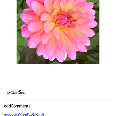
కామెంట్‌లు
addComments
కామెంట్‌ను పోస్ట్ చేయండి