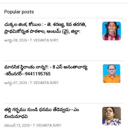
Popular posts
చుక్కల జింక, కోయిల : - జె. శరణ్య, 8వ తరగతి,
ప్రాథమికోన్నత పాఠశాల, ఆంబమ్ (వై), జిల్లా:
నిజామాబాద్.
ఆగస్టు 08, 2026
• T. VEDANTA SURY
మానసిక స్థిరాంకం నాన్న!!: - కె ఎస్ అనంతాచార్య
-కరీంనగర్--9441195765
ఆగస్టు 07, 2026
• T. VEDANTA SURY
తల్లి గర్భము నుండి ధనము తేడెవ్వడు--ఎం
బిందుమాధవి
నవంబర్ 13, 2020
• T. VEDANTA SURY