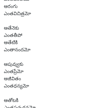
ఆరంగు
ఎంతవిచిత్రమో
ఆతేనెకు
ఎంతతీపో
ఆతేటికి
ఎంతానందమో
ఆపువ్వుకు
ఎంతప్రేమో
ఆజీవితం
ఎంతధన్యమో
ఆతోటకి
ఎంతపచ్చదనమో