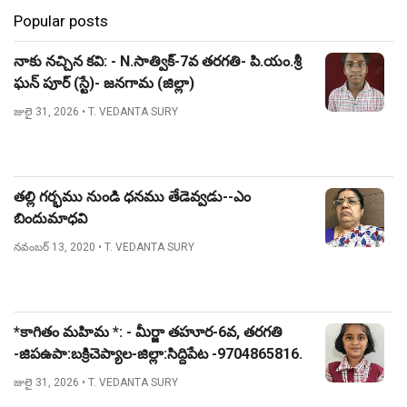
Popular posts
నాకు నచ్చిన కవి: - N.సాత్విక్-7వ తరగతి- పి.యం.శ్రీ
ఘన్ పూర్ (స్టే)- జనగామ (జిల్లా)
జులై 31, 2026
• T. VEDANTA SURY
తల్లి గర్భము నుండి ధనము తేడెవ్వడు--ఎం
బిందుమాధవి
నవంబర్ 13, 2020
• T. VEDANTA SURY
*కాగితం మహిమ *: - మీర్జా తహూర-6వ, తరగతి
-జిపఉపా:బక్రిచెప్యాల-జిల్లా:సిద్దిపేట -9704865816.
జులై 31, 2026
• T. VEDANTA SURY