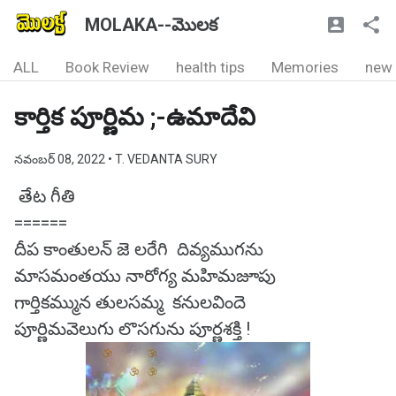
MOLAKA--మొలక
ALL
Book Review
health tips
Memories
new
కార్తిక పూర్ణిమ ;-ఉమాదేవి
నవంబర్ 08, 2022
• T. VEDANTA SURY
తేట గీతి
======
దీప కాంతులన్ జె లరేగి దివ్యముగను
మాసమంతయు నారోగ్య మహిమజూపు
గార్తికమ్మున తులసమ్మ కనులవిందె
పూర్ణిమవెలుగు లొసగును పూర్ణశక్తి !