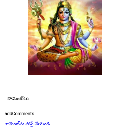
కామెంట్‌లు
addComments
కామెంట్‌ను పోస్ట్ చేయండి