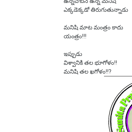
ఉన్నచోటనే ఉన్న మనిషి
ఎక్కడెక్కడో తిరుగుతున్నాడు
మనిషి మాట మంత్రం కాదు
యంత్రం!!!
ఇప్పుడు
విశ్వానికి తల భూగోళం!!
మనిషి తల ఖగోళం!!?