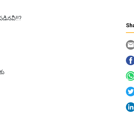
ినవీ!!?
Sha
కు