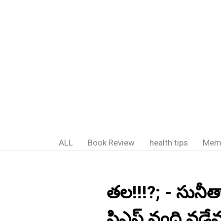
ALL
Book Review
health tips
Mem
తల!!!?; - సునీత
పిఎస్ నంది వడ్డేమ