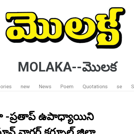
MOLAKA--మొలక
ories
new
News
Poem
Quotations
se
S
ా -ప్రతాప్ ఉపాధ్యాయిని
ాన్ నాగర్ కర్నూల్ జిల్లా.