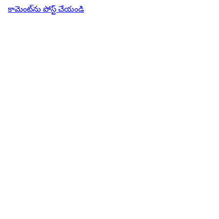
కామెంట్‌ను పోస్ట్ చేయండి