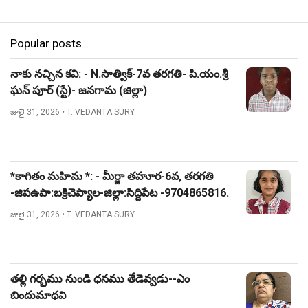
Popular posts
నాకు నచ్చిన కవి: - N.సాత్విక్-7వ తరగతి- పి.యం.శ్రీ
ఘన్ పూర్ (స్టే)- జనగామ (జిల్లా)
జులై 31, 2026
• T. VEDANTA SURY
*కాగితం మహిమ *: - మీర్జా తహూర-6వ, తరగతి
-జిపఉపా:బక్రిచెప్యాల-జిల్లా:సిద్దిపేట -9704865816.
జులై 31, 2026
• T. VEDANTA SURY
తల్లి గర్భము నుండి ధనము తేడెవ్వడు--ఎం
బిందుమాధవి