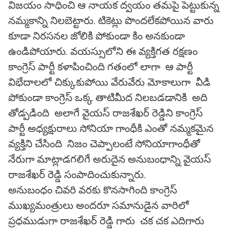
విజయం సాధించి ఆ నాయక ద్వయం తమపై పెట్టుకున్న
నమ్మకాన్ని నిలబెట్టారు. టికెట్లు పొందలేకపోయిన వారు
కూడా నిరసనల జోలికి పోకుండా కిం అనకుండా
ఉండిపోయారు. వయస్సులోని ఈ వ్యక్తిగత రక్షణం
కాంగ్రెస్ పార్టీ కళాపించింది గతంలో లాగా ఆ పార్టీ
విభేదాలలో చిక్కుకుపోయి వేరువేరు మోకాలుగా వీడి
పోకుండా కాంగ్రెస్ ఒక్క తాటిమీద నిలబడడానికి అది
తోడ్పడింది అలాగే వైయస్ రాజశేఖర్ రెడ్డిని కాంగ్రెస్
పార్టీ అధ్యక్షురాలు సోనియా గాంధీకి ఎంతో నమ్మకమైన
వ్యక్తిని చేసింది నిజం చెప్పాలంటే సోనియాగాంధీతో
నేరుగా మాట్లాడగలిగే అరుదైన అనుబంధాన్ని వైయస్
రాజశేఖర్ రెడ్డి సంపాదించుకున్నారు.
అనుబంధం చివరి వరకు కొనసాగింది కాంగ్రెస్
ముఖ్యమంత్రులు అందరూ సమానుడైన వారిలో
ప్రధముడుగా రాజశేఖర్ రెడ్డి గారు చక చక ఎదిగారు