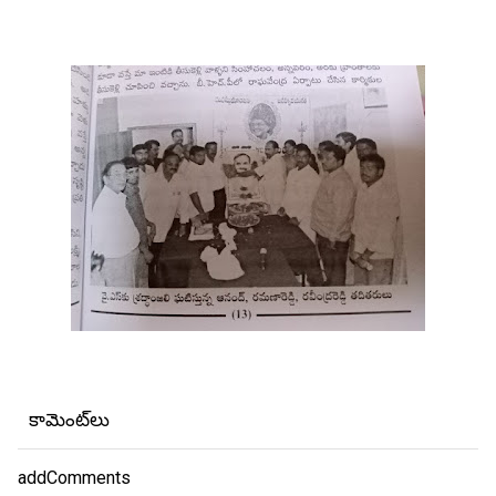
కామెంట్‌లు
addComments