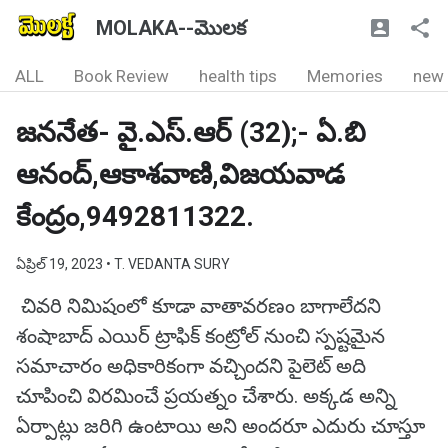
MOLAKA--మొలక
ALL
Book Review
health tips
Memories
new
జననేత- వై.ఎస్.ఆర్ (32);- ఏ.బి
ఆనంద్,ఆకాశవాణి,విజయవాడ
కేంద్రం,9492811322.
ఏప్రిల్ 19, 2023
• T. VEDANTA SURY
చివరి నిమిషంలో కూడా వాతావరణం బాగాలేదని
శంషాబాద్ ఎయిర్ ట్రాఫిక్ కంట్రోల్ నుంచి స్పష్టమైన
సమాచారం అధికారికంగా వచ్చిందని పైలెట్ అది
చూపించి విరమించే ప్రయత్నం చేశారు. అక్కడ అన్ని
ఏర్పాట్లు జరిగి ఉంటాయి అని అందరూ ఎదురు చూస్తూ