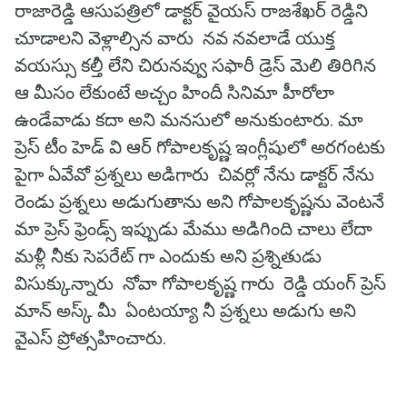
రాజారెడ్డి ఆసుపత్రిలో డాక్టర్ వైయస్ రాజశేఖర్ రెడ్డిని
చూడాలని వెళ్లాల్సిన వారు నవ నవలాడే యుక్త
వయస్సు కల్తీ లేని చిరునవ్వు సఫారీ డ్రెస్ మెలి తిరిగిన
ఆ మీసం లేకుంటే అచ్చం హిందీ సినిమా హీరోలా
ఉండేవాడు కదా అని మనసులో అనుకుంటారు. మా
ప్రెస్ టీం హెడ్ వి ఆర్ గోపాలకృష్ణ ఇంగ్లీషులో అరగంటకు
పైగా ఏవేవో ప్రశ్నలు అడిగారు చివర్లో నేను డాక్టర్ నేను
రెండు ప్రశ్నలు అడుగుతాను అని గోపాలకృష్ణను వెంటనే
మా ప్రెస్ ఫ్రెండ్స్ ఇప్పుడు మేము అడిగింది చాలు లేదా
మళ్లీ నీకు సెపరేట్ గా ఎందుకు అని ప్రశ్నితుడు
విసుక్కున్నారు నోవా గోపాలకృష్ణ గారు రెడ్డి యంగ్ ప్రెస్
మాన్ అస్క్ మీ ఏంటయ్యా నీ ప్రశ్నలు అడుగు అని
వైఎస్ ప్రోత్సహించారు.