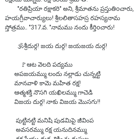
"రతిప్రియా రక్షాకరి" అని, శ్రీమాతను ప్రస్తుతిoచారు,
హయగ్రీవాచార్యులు! శ్రీలలితాసహస్ర రహస్యనామ
స్తోత్రము.. "317.వ. "నామము నందు కీర్తిoచారు!
🕉️శ్రీదుర్గ! జయ దుర్గ! జయజయ దుర్గ!
🚩ఆట వెలది పద్యము
అపజయమ్ము లందు నల్లాడు చున్నట్టి
మానవాళి కామె మహిత రక్ష!
ఆత్మశక్తి నొసగి యఖిలమ్ము గాచెడి
విజయ దుర్గ! నాకు విజయ మొసగు!!
పుట్టినట్టి మనిషి పుడమిపై జీవింప
అవసరమ్ము రక్ష యనుదినమ్ము