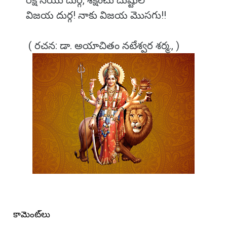
రక్ష సేయు దుర్గ, శిక్షించు దుష్టుల
విజయ దుర్గ! నాకు విజయ మొసగు!!
( రచన: డా. అయాచితం నటేశ్వర శర్మ., )
కామెంట్‌లు