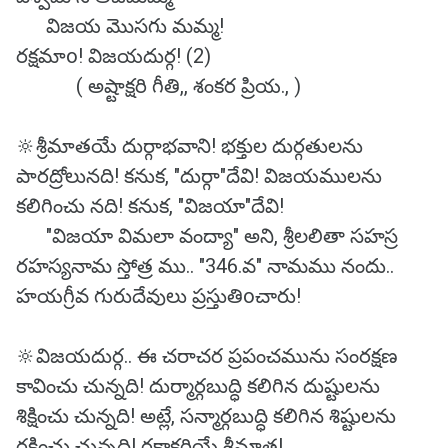
విజయ మొసగు మమ్మ!
రక్షమాo! విజయదుర్గ! (2)
( అష్టాక్షరి గీతి,, శంకర ప్రియ., )
🔆శ్రీమాతయే దుర్గాభవాని! భక్తుల దుర్గతులను
పారద్రోలునది! కనుక, "దుర్గా"దేవి! విజయములను
కలిగించు నది! కనుక, "విజయా"దేవి!
"విజయా విమలా వంద్యా" అని, శ్రీలలితా సహస్ర
రహస్యనామ స్తోత్ర ము.. "346.వ" నామము నందు..
హయగ్రీవ గురుదేవులు ప్రస్తుతిoచారు!
🔆విజయదుర్గ.. ఈ చరాచర ప్రపంచమును సంరక్షణ
కావించు చున్నది! దుర్మార్గబుద్ధి కలిగిన దుష్టులను
శిక్షించు చున్నది! అట్లే, సన్మార్గబుద్ధి కలిగిన శిష్టులను
రక్షించు చున్నది! రక్షాకరియే శ్రీమాత!