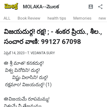
MOLAKA--మొలక
ALL
Book Review
health tips
Memories
new
విజయదుర్గ! రక్ష! ; - శంకర ప్రియ., శీల.,
సంచార వాణి: 99127 67098
ఏప్రిల్ 14, 2023
• T. VEDANTA SURY
🪷 శ్రీ మాత! కనకదుర్గ!
విశ్వ వినోదిని! దుర్గ!
విష్ణు విలాసిని! దుర్గ!
రక్షమాo! విజయదుర్గ! (1)
🪷విజయమే రూపమమ్మ!
విశ్వమే నీ తేజమమ్మ