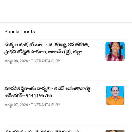
Popular posts
చుక్కల జింక, కోయిల : - జె. శరణ్య, 8వ తరగతి,
ప్రాథమికోన్నత పాఠశాల, ఆంబమ్ (వై), జిల్లా:
నిజామాబాద్.
ఆగస్టు 08, 2026
• T. VEDANTA SURY
మానసిక స్థిరాంకం నాన్న!!: - కె ఎస్ అనంతాచార్య
-కరీంనగర్--9441195765
ఆగస్టు 07, 2026
• T. VEDANTA SURY