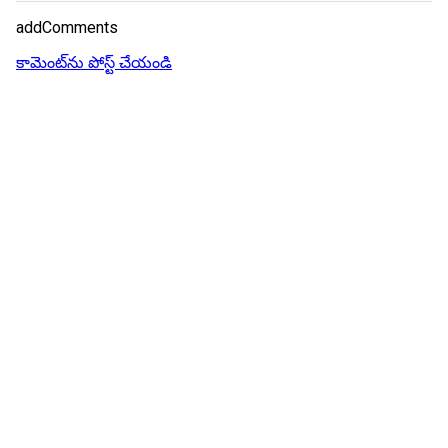
addComments
కామెంట్‌ను పోస్ట్ చేయండి