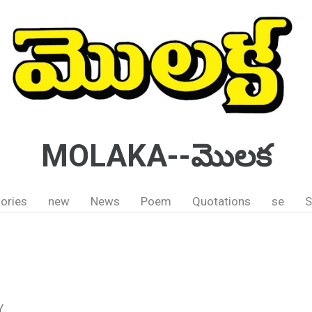
MOLAKA--మొలక
ories
new
News
Poem
Quotations
se
S
Y