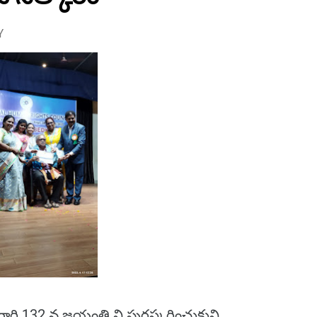
Y
 గారి 132 వ జయంతి ని పురస్కరించుకుని