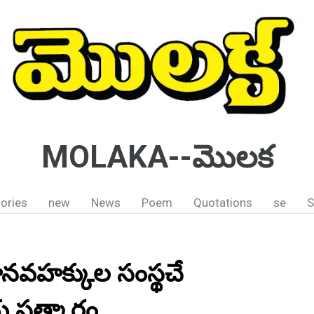
MOLAKA--మొలక
ories
new
News
Poem
Quotations
se
S
నవహక్కుల సంస్థచే
ీయ సత్కారం