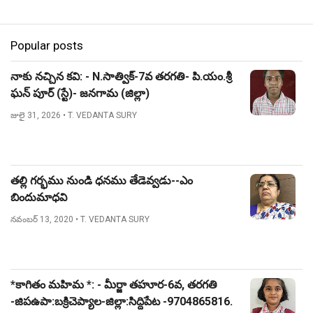
Popular posts
నాకు నచ్చిన కవి: - N.సాత్విక్-7వ తరగతి- పి.యం.శ్రీ
ఘన్ పూర్ (స్టే)- జనగామ (జిల్లా)
జులై 31, 2026
• T. VEDANTA SURY
తల్లి గర్భము నుండి ధనము తేడెవ్వడు--ఎం
బిందుమాధవి
నవంబర్ 13, 2020
• T. VEDANTA SURY
*కాగితం మహిమ *: - మీర్జా తహూర-6వ, తరగతి
-జిపఉపా:బక్రిచెప్యాల-జిల్లా:సిద్దిపేట -9704865816.