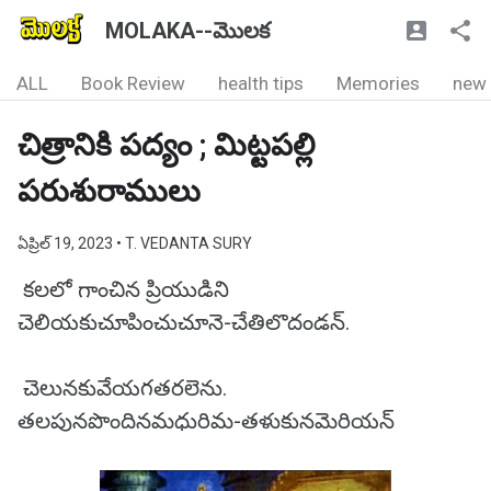
MOLAKA--మొలక
ALL
Book Review
health tips
Memories
new
చిత్రానికి పద్యం ; మిట్టపల్లి
పరుశురాములు
ఏప్రిల్ 19, 2023
• T. VEDANTA SURY
కలలో గాంచిన ప్రియుడిని
చెలియకుచూపించుచూనె-చేతిలొదండన్.
చెలునకువేయగతరలెను.
తలపునపొందినమధురిమ-తళుకునమెరియన్