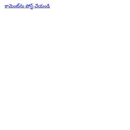
కామెంట్‌ను పోస్ట్ చేయండి