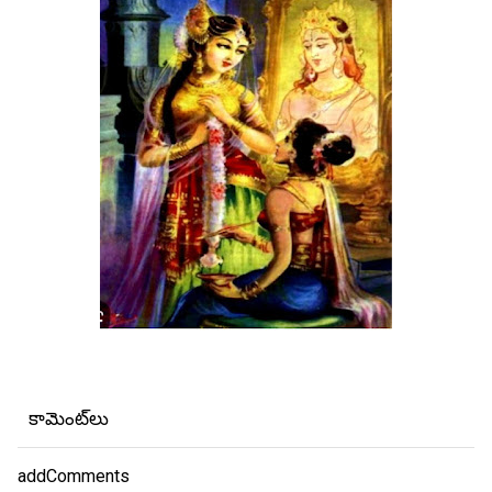
కామెంట్‌లు
addComments