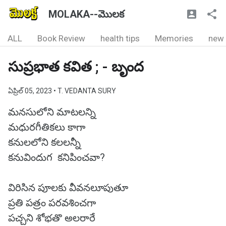
MOLAKA--మొలక
ALL
Book Review
health tips
Memories
new
సుప్రభాత కవిత ; - బృంద
ఏప్రిల్ 05, 2023
• T. VEDANTA SURY
మనసులోని మాటలన్ని
మధురగీతికలు కాగా
కనులలోని కలలన్నీ
కనువిందుగ కనిపించవా?
విరిసిన పూలకు వీవనలూపుతూ
ప్రతి పత్రం పరవశించగా
పచ్చని శోభతొ అలరారే