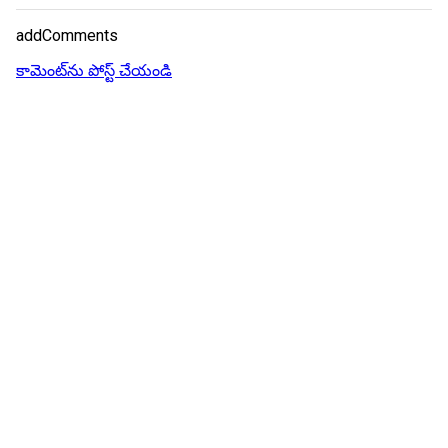
addComments
కామెంట్‌ను పోస్ట్ చేయండి