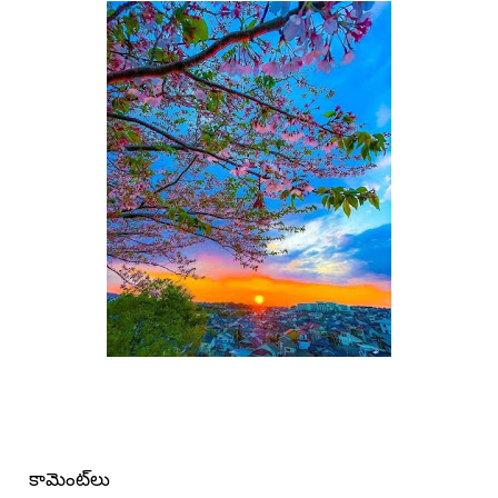
కామెంట్‌లు