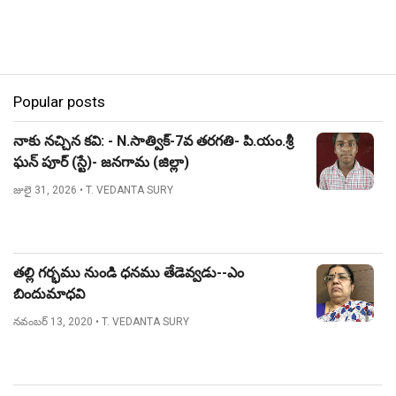
Popular posts
నాకు నచ్చిన కవి: - N.సాత్విక్-7వ తరగతి- పి.యం.శ్రీ
ఘన్ పూర్ (స్టే)- జనగామ (జిల్లా)
జులై 31, 2026
• T. VEDANTA SURY
తల్లి గర్భము నుండి ధనము తేడెవ్వడు--ఎం
బిందుమాధవి
నవంబర్ 13, 2020
• T. VEDANTA SURY