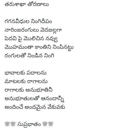
తరుశాఖా తోరణాలు
గగనవీధుల నింగిదీపం
నారింజరంగులు వెదజల్లగా
పెదవి పై మొలిచిన నవ్వు
మొహమంతా కాంతిని నింపినట్టు
రంగులతో నిండిన నింగి
భావాలకు పదాలను
మాటలకు రాగాలను
రాగాలకు అనుభూతినీ
అనుభూతులతో ఆనందాన్నీ
అందించే అందమైన వేకువకు
🌸🌸 సుప్రభాతం 🌸🌸