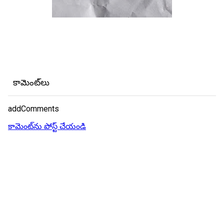
కామెంట్‌లు
addComments
కామెంట్‌ను పోస్ట్ చేయండి