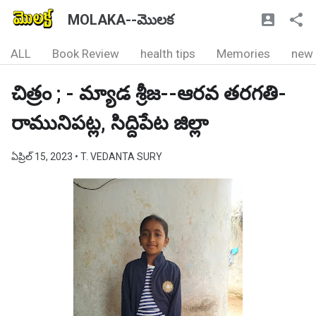
MOLAKA--మొలక
ALL
Book Review
health tips
Memories
new
చిత్రం ; - మ్యాడ శ్రీజ--ఆరవ తరగతి-
రామునిపట్ల, సిద్దిపేట జిల్లా
ఏప్రిల్ 15, 2023
• T. VEDANTA SURY