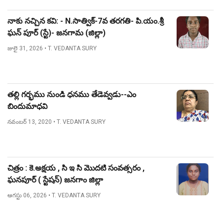
నాకు నచ్చిన కవి: - N.సాత్విక్-7వ తరగతి- పి.యం.శ్రీ
ఘన్ పూర్ (స్టే)- జనగామ (జిల్లా)
జులై 31, 2026
• T. VEDANTA SURY
తల్లి గర్భము నుండి ధనము తేడెవ్వడు--ఎం
బిందుమాధవి
నవంబర్ 13, 2020
• T. VEDANTA SURY
చిత్రం : కె.అక్షయ , సి ఇ సి మొదటి సంవత్సరం ,
ఘనపూర్ ( స్టేషన్) జనగాం జిల్లా
ఆగస్టు 06, 2026
• T. VEDANTA SURY