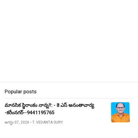
Popular posts
మానసిక స్థిరాంకం నాన్న!!: - కె ఎస్ అనంతాచార్య
-కరీంనగర్--9441195765
ఆగస్టు 07, 2026
• T. VEDANTA SURY