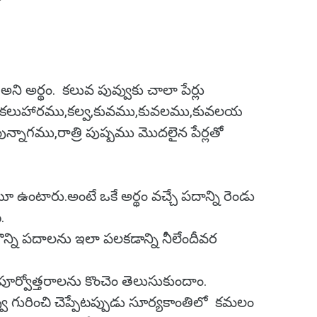
ి అర్థం. కలువ పువ్వుకు చాలా పేర్లు
ు,కలుహారము,కల్వ,కువము,కువలము,కువలయ
న్నాగము,రాత్రి పుష్పము మొదలైన పేర్లతో
 ఉంటారు.అంటే ఒకే అర్థం వచ్చే పదాన్ని రెండు
.
్ని పదాలను ఇలా పలకడాన్ని నీలేందీవర
ర్వోత్తరాలను కొంచెం తెలుసుకుందాం.
ు గురించి చెప్పేటప్పుడు సూర్యకాంతిలో కమలం