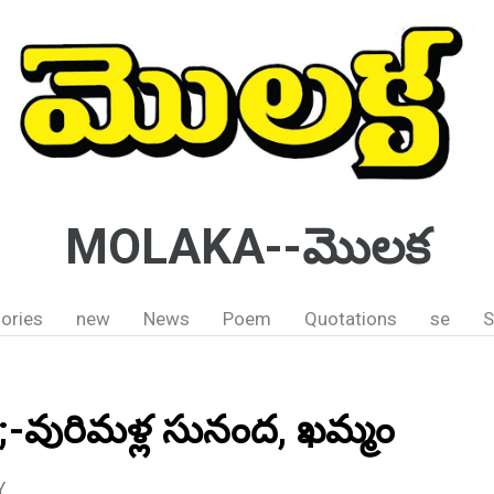
MOLAKA--మొలక
ories
new
News
Poem
Quotations
se
S
-వురిమళ్ల సునంద, ఖమ్మం
Y