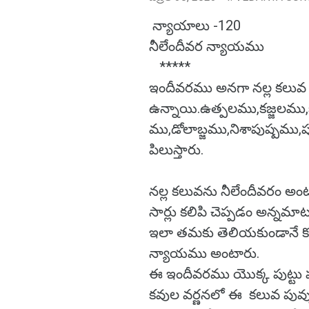
న్యాయాలు -120
నీలేందీవర న్యాయము
*****
ఇందీవరము అనగా నల్ల కలువ అన
ఉన్నాయి.ఉత్పలము,కజ్జలమ
ము,డోలాబ్జము,నిశాపుష్పము,పు
పిలుస్తారు.
నల్ల కలువను నీలేందీవరం అంటూ
సార్లు కలిపి చెప్పడం అన్నమాట
ఇలా తమకు తెలియకుండానే కొన
న్యాయము అంటారు.
ఈ ఇందీవరము యొక్క పుట్టు పూ
కవుల వర్ణనలో ఈ కలువ పువ్వ