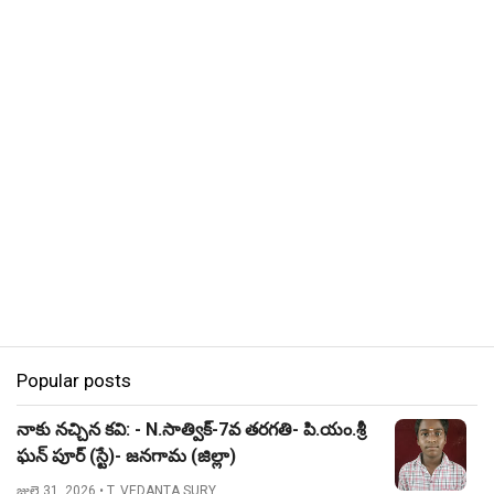
Popular posts
నాకు నచ్చిన కవి: - N.సాత్విక్-7వ తరగతి- పి.యం.శ్రీ
ఘన్ పూర్ (స్టే)- జనగామ (జిల్లా)
జులై 31, 2026
• T. VEDANTA SURY