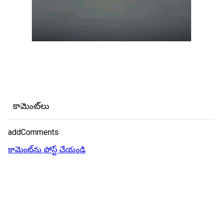
కామెంట్‌లు
addComments
కామెంట్‌ను పోస్ట్ చేయండి