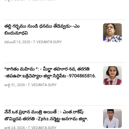
తల్లి గర్భము నుండి ధనము తేడెవ్వడు--ఎం
బిందుమాధవి
నవంబర్ 13, 2020
• T. VEDANTA SURY
*కాగితం మహిమ *: - మీర్జా తహూర-6వ, తరగతి
-జిపఉపా:బక్రిచెప్యాల-జిల్లా:సిద్దిపేట -9704865816.
జులై 31, 2026
• T. VEDANTA SURY
నేనే ఒక ప్రధాన మంత్రి అయితే : - ఎంత.రాకేష్-
తొమ్మిదవ తరగతి -Zphs.నర్మెట్ట-జనగామ జిల్లా.
జులై 24, 2026
• T. VEDANTA SURY