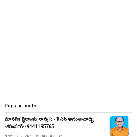
Popular posts
మానసిక స్థిరాంకం నాన్న!!: - కె ఎస్ అనంతాచార్య
-కరీంనగర్--9441195765
ఆగస్టు 07, 2026
• T. VEDANTA SURY