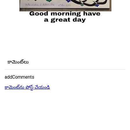
కామెంట్‌లు
addComments
కామెంట్‌ను పోస్ట్ చేయండి