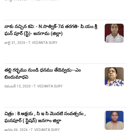
నాకు నచ్చిన కవి: - N.సాత్విక్-7వ తరగతి- పి.యం.శ్రీ
ఘన్ పూర్ (స్టే)- జనగామ (జిల్లా)
జులై 31, 2026
• T. VEDANTA SURY
తల్లి గర్భము నుండి ధనము తేడెవ్వడు--ఎం
బిందుమాధవి
నవంబర్ 13, 2020
• T. VEDANTA SURY
చిత్రం : కె.అక్షయ , సి ఇ సి మొదటి సంవత్సరం ,
ఘనపూర్ ( స్టేషన్) జనగాం జిల్లా
ఆగస్టు 06, 2026
• T. VEDANTA SURY