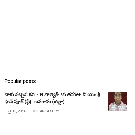
Popular posts
నాకు నచ్చిన కవి: - N.సాత్విక్-7వ తరగతి- పి.యం.శ్రీ
ఘన్ పూర్ (స్టే)- జనగామ (జిల్లా)
జులై 31, 2026
• T. VEDANTA SURY