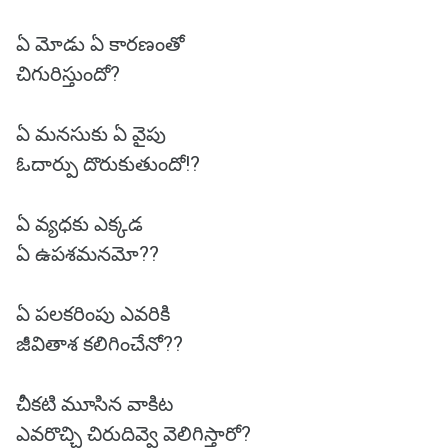
ఏ మోడు ఏ కారణంతో
చిగురిస్తుందో?
ఏ మనసుకు ఏ వైపు
ఓదార్పు దొరుకుతుందో!?
ఏ వ్యధకు ఎక్కడ
ఏ ఉపశమనమో??
ఏ పలకరింపు ఎవరికి
జీవితాశ కలిగించేనో??
చీకటి మూసిన వాకిట
ఎవరొచ్చి చిరుదివ్వె వెలిగిస్తారో?