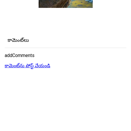
కామెంట్‌లు
addComments
కామెంట్‌ను పోస్ట్ చేయండి