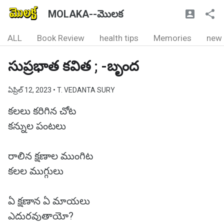
MOLAKA--మొలక
ALL
Book Review
health tips
Memories
new
సుప్రభాత కవిత ; -బృంద
ఏప్రిల్ 12, 2023
• T. VEDANTA SURY
కలలు కరిగిన చోట
కన్నుల పంటలు
రాలిన క్షణాల ముంగిట
కలల ముగ్గులు
ఏ క్షణాన ఏ మాయలు
ఎదురవుతాయో?