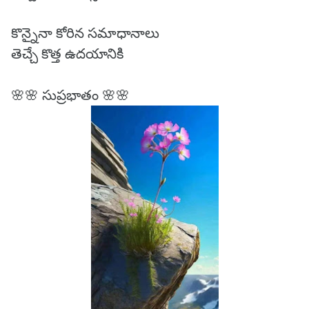
కొన్నైనా కోరిన సమాధానాలు
తెచ్చే కొత్త ఉదయానికి
🌸🌸 సుప్రభాతం 🌸🌸