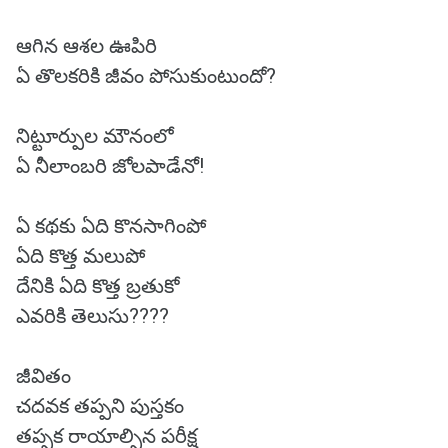
ఆగిన ఆశల ఊపిరి
ఏ తొలకరికి జీవం పోసుకుంటుందో?
నిట్టూర్పుల మౌనంలో
ఏ నీలాంబరి జోలపాడేనో!
ఏ కథకు ఏది కొనసాగింపో
ఏది కొత్త మలుపో
దేనికి ఏది కొత్త బ్రతుకో
ఎవరికి తెలుసు????
జీవితం
చదవక తప్పని పుస్తకం
తప్పక రాయాల్సిన పరీక్ష