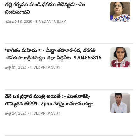
తల్లి గర్భము నుండి ధనము తేడెవ్వడు--ఎం
బిందుమాధవి
నవంబర్ 13, 2020
• T. VEDANTA SURY
*కాగితం మహిమ *: - మీర్జా తహూర-6వ, తరగతి
-జిపఉపా:బక్రిచెప్యాల-జిల్లా:సిద్దిపేట -9704865816.
జులై 31, 2026
• T. VEDANTA SURY
నేనే ఒక ప్రధాన మంత్రి అయితే : - ఎంత.రాకేష్-
తొమ్మిదవ తరగతి -Zphs.నర్మెట్ట-జనగామ జిల్లా.
జులై 24, 2026
• T. VEDANTA SURY