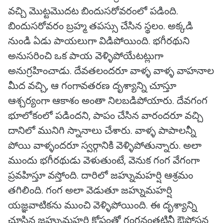
వచ్చి మొట్టమొదట బిందుసరోవరంలో పడింది.
బిందుసరోవరం బ్రహ్మ తపస్సు చేసిన స్థలం. అక్కడి
నుండి ఏడు పాయలుగా విడిపోయింది. భగీరథుని
అనుసరించి ఒక పాయ వెళ్ళిపోయేటట్లుగా
అనుగ్రహించాడు. దేవతలందరూ వాళ్ళ వాళ్ళ వాహనాల
మీద వచ్చి, ఆ గంగావతరణ దృశ్యాన్ని చూస్తూ
ఆశ్చర్యంగా ఆకాశం అంతా నిలబడిపోయారు. దేవగంగ
భూలోకంలో పడిందని, పాపం చేసిన వారందరూ వచ్చి
దానిలో మునిగి స్నానాలు చేశారు. వాళ్ళ పాపాలన్నీ
పోయి వాళ్ళందరూ స్వర్గానికి వెళ్ళిపోతున్నారు. అలా
ముందు భగీరథుడు వెళుతుంటే, వెనుక గంగ వేగంగా
ప్రవహిస్తూ వస్తోంది. దారిలో జహ్నుమహర్షి ఆశ్రమం
తగిలింది. గంగ అలా వెడుతూ జహ్నుమహర్షి
యజ్ఞవాటికను ముంచి వెళ్ళిపోయింది. ఈ దృశ్యాన్ని
చూసిన జహ్నుమహర్షి కోపంతో గంగనంతటినీ ఔపోసన