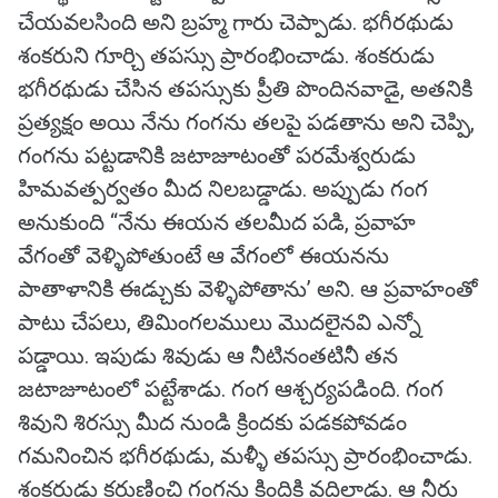
చేయవలసింది అని బ్రహ్మ గారు చెప్పాడు. భగీరథుడు
శంకరుని గూర్చి తపస్సు ప్రారంభించాడు. శంకరుడు
భగీరథుడు చేసిన తపస్సుకు ప్రీతి పొందినవాడై, అతనికి
ప్రత్యక్షం అయి నేను గంగను తలపై పడతాను అని చెప్పి,
గంగను పట్టడానికి జటాజూటంతో పరమేశ్వరుడు
హిమవత్పర్వతం మీద నిలబడ్డాడు. అప్పుడు గంగ
అనుకుంది “నేను ఈయన తలమీద పడి, ప్రవాహ
వేగంతో వెళ్ళిపోతుంటే ఆ వేగంలో ఈయనను
పాతాళానికి ఈడ్చుకు వెళ్ళిపోతాను’ అని. ఆ ప్రవాహంతో
పాటు చేపలు, తిమింగలములు మొదలైనవి ఎన్నో
పడ్డాయి. ఇపుడు శివుడు ఆ నీటినంతటినీ తన
జటాజూటంలో పట్టేశాడు. గంగ ఆశ్చర్యపడింది. గంగ
శివుని శిరస్సు మీద నుండి క్రిందకు పడకపోవడం
గమనించిన భగీరథుడు, మళ్ళీ తపస్సు ప్రారంభించాడు.
శంకరుడు కరుణించి గంగను క్రిందికి వదిలాడు. ఆ నీరు