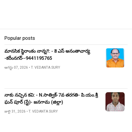
Popular posts
మానసిక స్థిరాంకం నాన్న!!: - కె ఎస్ అనంతాచార్య
-కరీంనగర్--9441195765
ఆగస్టు 07, 2026
• T. VEDANTA SURY
నాకు నచ్చిన కవి: - N.సాత్విక్-7వ తరగతి- పి.యం.శ్రీ
ఘన్ పూర్ (స్టే)- జనగామ (జిల్లా)
జులై 31, 2026
• T. VEDANTA SURY