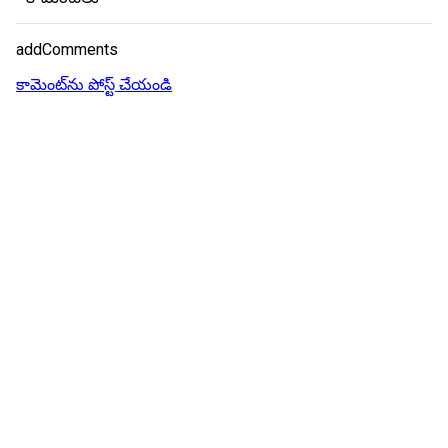
addComments
కామెంట్‌ను పోస్ట్ చేయండి