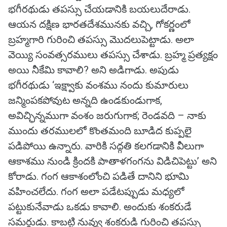
భగీరథుడు తపస్సు చేయడానికి బయలుదేరాడు.
ఆయన దక్షిణ భారతదేశమునకు వచ్చి, గోకర్ణంలో
బ్రహ్మగారి గురించి తపస్సు మొదలుపెట్టాడు. అలా
వెయ్యి సంవత్సరములు తపస్సు చేశాడు. బ్రహ్మ ప్రత్యక్షం
అయి నీకేమి కావాలి? అని అడిగాడు. అపుడు
భగీరథుడు ‘ఇక్ష్వాకు వంశము నందు కుమారులు
జన్మింపకపోవుట అన్నది ఉండకుండుగాక,
అవిచ్ఛిన్నముగా వంశం జరుగుగాక; రెండవది – నాకు
ముందు తరములలో కొంతమంది బూడిద కుప్పలై
పడిపోయి ఉన్నారు. వారికి సద్గతి కలగడానికి వీలుగా
ఆకాశము నుండి క్రిందకి పాతాళగంగను విడిచిపెట్టు’ అని
కోరాడు. గంగ ఆకాశంలోంచి పడితే దానిని భూమి
వహించలేదు. గంగ అలా పడేటప్పుడు మధ్యలో
పట్టుకునేవాడు ఒకడు కావాలి. అందుకు శంకరుడే
సమర్థుడు. కాబట్టి నువ్వు శంకరుడి గురించి తపస్సు