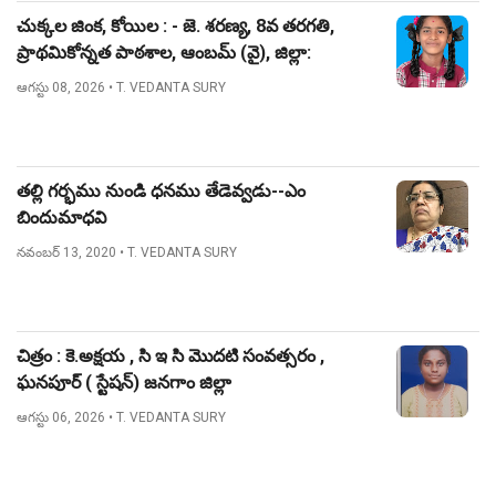
చుక్కల జింక, కోయిల : - జె. శరణ్య, 8వ తరగతి,
ప్రాథమికోన్నత పాఠశాల, ఆంబమ్ (వై), జిల్లా:
నిజామాబాద్.
ఆగస్టు 08, 2026
• T. VEDANTA SURY
తల్లి గర్భము నుండి ధనము తేడెవ్వడు--ఎం
బిందుమాధవి
నవంబర్ 13, 2020
• T. VEDANTA SURY
చిత్రం : కె.అక్షయ , సి ఇ సి మొదటి సంవత్సరం ,
ఘనపూర్ ( స్టేషన్) జనగాం జిల్లా
ఆగస్టు 06, 2026
• T. VEDANTA SURY