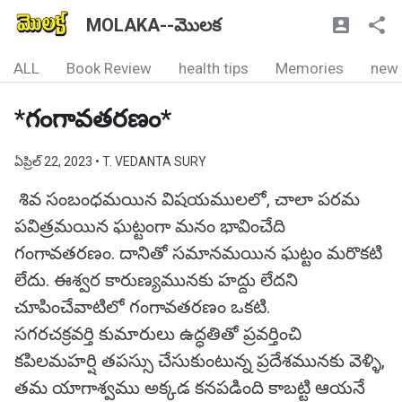
MOLAKA--మొలక
ALL
Book Review
health tips
Memories
new
*గంగావతరణం*
ఏప్రిల్ 22, 2023
• T. VEDANTA SURY
శివ సంబంధమయిన విషయములలో, చాలా పరమ
పవిత్రమయిన ఘట్టంగా మనం భావించేది
గంగావతరణం. దానితో సమానమయిన ఘట్టం మరొకటి
లేదు. ఈశ్వర కారుణ్యమునకు హద్దు లేదని
చూపించేవాటిలో గంగావతరణం ఒకటి.
సగరచక్రవర్తి కుమారులు ఉద్ధతితో ప్రవర్తించి
కపిలమహర్షి తపస్సు చేసుకుంటున్న ప్రదేశమునకు వెళ్ళి,
తమ యాగాశ్వము అక్కడ కనపడింది కాబట్టి ఆయనే