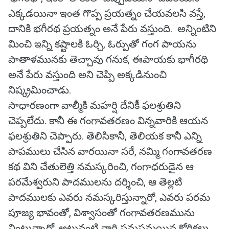
ఎక్కడయినా ఇంత గొప్ప ప్రయత్నం చేయవలసి వస్తే,
దానికి భగీరథ ప్రయత్నం అనే పేరు వస్తుంది. అన్నింటిని
మించి ఇన్ని కష్టాలకి ఓర్చి, ఓర్పుతో గంగ పాయను
పాతాళమునకు తెచ్చావు గనుక, ఈపాయకు భాగీరథి
అనే పేరు వస్తుంది అని చెప్పి అక్కడినుంచి
నిష్క్రమించాడు.
సాధారణంగా వాల్మీకి మహర్షి దేనికీ ఫలశ్రుతిని
చెప్పలేదు. కానీ ఈ గంగావతరణం విన్నవారికి ఆయన
ఫలశ్రుతిని చెప్పారు. తెలిసికానీ, తెలియక కానీ ఎన్ని
పాపములు చేసిన వారయినా సరే, నమ్మి గంగావతరణ
కథ విని చేతులెత్తి నమస్కరించి, గంగాధరుడైన ఆ
పరమేశ్వరుని పాదములను దర్శించి, ఆ తెల్లటి
పాదములకు ఎవరు నమస్కరిస్తున్నారో, ఎవరు పరమ
పూజ్య భావంతో, విశ్వాసంతో గంగావతరణమును
వింటున్నారో, అటువంటి వారి సమస్తమయిన కోరికలు