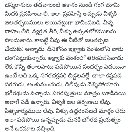
భస్మరాశులు తడవాలంటే ఆకాశం నుండి గంగ భూమి
మీదకి ప్రవహించాలి. అలా ప్రవహిస్తే అప్పుడు వీళ్ళకి
జలతర్పణములు అయినట్లుగా భావింపబడి, వీళ్ళ
దాహం తీరి, వ్యగ్రత తీరి, వీళ్ళు ఉన్నతలోకములను
పొందుతారు. కాబట్టి నీవు ఈ నీటితో జలతర్పణ
చేయకు.’ అన్నాడు. దీనికోసం ఇక్ష్వాకు వంశంలోని వారు
బెంగపెట్టుకున్నారు. ఇక్ష్వాకు వంశంలో తరింపజేసేవాడు
లేక, కొన్ని తరాలపాటు పడిపోయిన సందర్భం ఏదయినా
ఉంటే అది ఒక్క సగరచక్రవర్తి బిడ్డలవల్లే. చాలా కష్టపడి
సగరుడు, అంశుమంతుడు, దిలీపుడు వెళ్ళిపోయారు.
భగీరథుడు వచ్చాడు. సగరపుత్రులు మాత్రం బూడిదయి
అలాగే పడి ఉన్నారు. వీళ్ళకి జల తర్పణలు లేవు.
పితృకార్యములు లేవు. వీళ్ళు ఉద్ధరింపబడే మార్గం లేదు.
అలా పడిపోయి ఉన్నప్పుడు మనకి భగీరథ ప్రయత్నం
అనే ఒకమాట వచ్చింది.