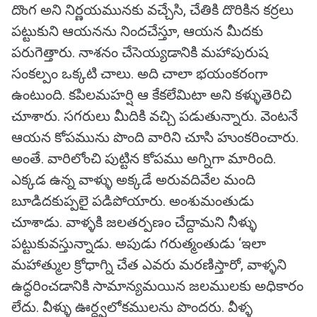
దొంగ అని నిర్ణయమునకు వచ్చేసి, చేతికి దొరికిన కర్రలు
పట్టుకుని ఆయనను నిందచేస్తూ, ఆయన మీదకు
పరుగెత్తారు. నాశనం చేసెయ్యడానికి మహాపురుష
సంకల్పం ఒక్కటి చాలు. అది చాలా భయంకరంగా
ఉంటుంది. కపిలమహర్షి ఆ కేకలేమిటా అని కళ్ళుతెరిచి
చూశారు. సగరులు మీదికి వచ్చి పడుతున్నారు. వెంటనే
ఆయన కోపమును పొంది వారిని చూసి హుంకరించారు.
అంతే. వారిలోంచి పుట్టిన కోపము అగ్నిగా మారింది.
ఎక్కడ ఉన్న వాళ్ళు అక్కడే అరువదివేల మంది
బూడిదకుప్పలై పడిపోయారు. అంశుమంతుడు
చూశాడు. వాళ్ళకి జలతర్పణం చేద్దామని నీళ్ళు
పట్టుకువస్తున్నాడు. అపుడు గరుత్మంతుడు ‘ఇలా
మహాత్ముల క్రోధాగ్ని చేత ఎవరు మరణిస్తారో, వాళ్ళని
ఉద్ధరించడానికి సామాన్యమయిన జలములకు అధికారం
లేదు. వీళ్ళు ఊర్ధ్వలోకములను పొందరు. వీళ్ళ