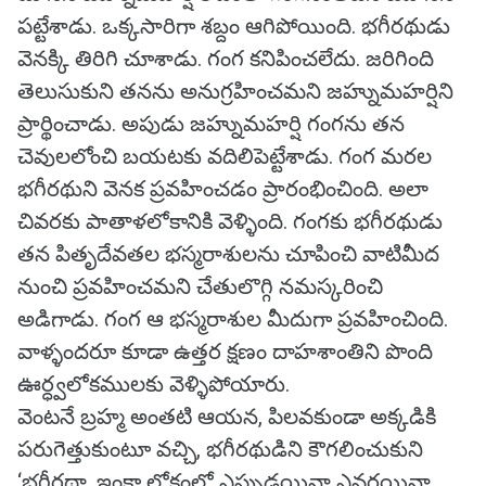
పట్టేశాడు. ఒక్కసారిగా శబ్దం ఆగిపోయింది. భగీరథుడు
వెనక్కి తిరిగి చూశాడు. గంగ కనిపించలేదు. జరిగింది
తెలుసుకుని తనను అనుగ్రహించమని జహ్నుమహర్షిని
ప్రార్థించాడు. అపుడు జహ్నుమహర్షి గంగను తన
చెవులలోంచి బయటకు వదిలిపెట్టేశాడు. గంగ మరల
భగీరథుని వెనక ప్రవహించడం ప్రారంభించింది. అలా
చివరకు పాతాళలోకానికి వెళ్ళింది. గంగకు భగీరథుడు
తన పితృదేవతల భస్మరాశులను చూపించి వాటిమీద
నుంచి ప్రవహించమని చేతులొగ్గి నమస్కరించి
అడిగాడు. గంగ ఆ భస్మరాశుల మీదుగా ప్రవహించింది.
వాళ్ళందరూ కూడా ఉత్తర క్షణం దాహశాంతిని పొంది
ఊర్ధ్వలోకములకు వెళ్ళిపోయారు.
వెంటనే బ్రహ్మ అంతటి ఆయన, పిలవకుండా అక్కడికి
పరుగెత్తుకుంటూ వచ్చి, భగీరథుడిని కౌగలించుకుని
‘భగీరథా, ఇంకా లోకంలో ఎప్పుడయినా ఎవరయినా