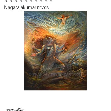
🌹🌹🌹🌹🌹🌹🌹🌹🌹🌹
Nagarajakumar.mvss
కామెంట్‌లు