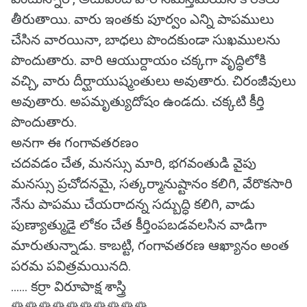
తీరుతాయి. వారు ఇంతకు పూర్వం ఎన్ని పాపములు
చేసిన వారయినా, బాధలు పొందకుండా సుఖములను
పొందుతారు. వారి ఆయుర్దాయం చక్కగా వృద్ధిలోకి
వచ్చి, వారు దీర్ఘాయుష్మంతులు అవుతారు. చిరంజీవులు
అవుతారు. అపమృత్యుదోషం ఉండదు. చక్కటి కీర్తి
పొందుతారు.
అనగా ఈ గంగావతరణం
చదవడం చేత, మనస్సు మారి, భగవంతుడి వైపు
మనస్సు ప్రచోదనమై, సత్కర్మానుష్టానం కలిగి, వేరొకసారి
నేను పాపము చేయరాదన్న సద్బుద్ధి కలిగి, వాడు
పుణ్యాత్ముడై లోకం చేత కీర్తింపబడవలసిన వాడిగా
మారుతున్నాడు. కాబట్టి, గంగావతరణ ఆఖ్యానం అంత
పరమ పవిత్రమయినది.
...... కర్రా విరూపాక్ష శాస్త్రి