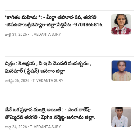
*కాగితం మహిమ *: - మీర్జా తహూర-6వ, తరగతి
-జిపఉపా:బక్రిచెప్యాల-జిల్లా:సిద్దిపేట -9704865816.
జులై 31, 2026
• T. VEDANTA SURY
చిత్రం : కె.అక్షయ , సి ఇ సి మొదటి సంవత్సరం ,
ఘనపూర్ ( స్టేషన్) జనగాం జిల్లా
ఆగస్టు 06, 2026
• T. VEDANTA SURY
నేనే ఒక ప్రధాన మంత్రి అయితే : - ఎంత.రాకేష్-
తొమ్మిదవ తరగతి -Zphs.నర్మెట్ట-జనగామ జిల్లా.
జులై 24, 2026
• T. VEDANTA SURY