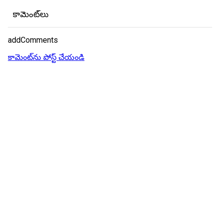
కామెంట్‌లు
addComments
కామెంట్‌ను పోస్ట్ చేయండి