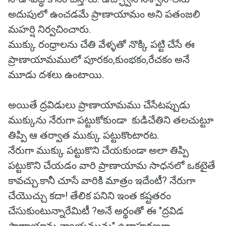
అదుపులో ఉంచడమే ప్రాణాయామం అని పతంజలి
మహర్షి నిర్వచించారు.
ముక్కు రంధ్రాలను చేతి వేళ్ళతో నొక్కి పట్టి చేసే ఈ
ప్రాణాయామములో పూరకం,కుంభకం,రేచకం అనే
మూడు దశలు ఉంటాయి.
అయితే ద్రవిడులు ప్రాణాయామము చేసేటప్పుడు
ముక్కును నేరుగా పట్టుకోకుండా కుడిచేతిని తలచుట్టూ
తిప్పి ఆ తర్వాత ముక్కు పట్టుకొంటారట.
నేరుగా ముక్కు పట్టుకొని చేయకుండా అలా తిప్పి
పట్టుకొని చేయడం వారి ప్రాణాయామ సాధనలో ఒకటైతే
కావచ్చు.కానీ చూసే వారికి మాత్రం ఇదేంటీ? నేరుగా
చేయొచ్చు కదా! తేలిక పనిని ఇంత కష్టతరం
చేసుకుంటున్నారేమిటీ ?అనే అర్థంతో ఈ "ద్రవిడ