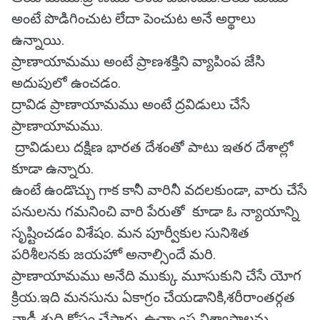
అంటే పొడిగించుట లేదా పెంచుట అనే అర్థాలు
ఉన్నాయి.
ప్రాణాయామము అంటే ప్రాణశక్తిని వ్యాపింప జేసి
అదుపులో ఉంచడం.
ద్రావిడ ప్రాణాయామము అంటే ద్రవిడులు చేసే
ప్రాణాయామము.
ద్రావిడులు దక్షిణ భారత దేశంతో పాటు ఇతర దేశాల్లో
కూడా ఉన్నారు.
ఉంటే ఉండొచ్చు గాక కానీ వారినీ వదలకుండా, వారు చేసే
పనులను గమనించి వారి పేరుతో కూడా ఓ న్యాయాన్ని
సృష్టించడం విశేషం. మన పూర్వీకుల సునిశిత
పరిశీలనకు జయహో అనాల్సిందే మరి.
ప్రాణాయామము అనేది ముక్కు మూసుకుని చేసే యోగ
క్రియ.ఇది మనసును ఏకాగ్రం చేయడానికి,శరీరాంతర్గత
నాడీ శుద్ధి కోసం చేస్తారు. ఉచ్ఛ్వాస నిశ్వాసాలను