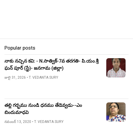
Popular posts
నాకు నచ్చిన కవి: - N.సాత్విక్-7వ తరగతి- పి.యం.శ్రీ
ఘన్ పూర్ (స్టే)- జనగామ (జిల్లా)
జులై 31, 2026
• T. VEDANTA SURY
తల్లి గర్భము నుండి ధనము తేడెవ్వడు--ఎం
బిందుమాధవి
నవంబర్ 13, 2020
• T. VEDANTA SURY