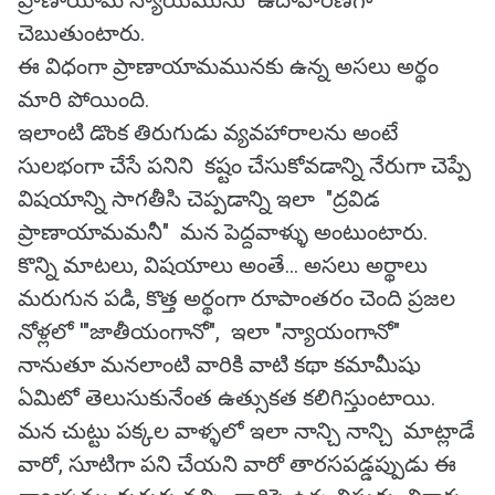
ప్రాణాయామ న్యాయమును" ఉదాహరణగా
చెబుతుంటారు.
ఈ విధంగా ప్రాణాయామమునకు ఉన్న అసలు అర్థం
మారి పోయింది.
ఇలాంటి డొంక తిరుగుడు వ్యవహారాలను అంటే
సులభంగా చేసే పనిని కష్టం చేసుకోవడాన్ని నేరుగా చెప్పే
విషయాన్ని సాగతీసి చెప్పడాన్ని ఇలా "ద్రవిడ
ప్రాణాయామమనీ" మన పెద్దవాళ్ళు అంటుంటారు.
కొన్ని మాటలు, విషయాలు అంతే... అసలు అర్థాలు
మరుగున పడి, కొత్త అర్థంగా రూపాంతరం చెంది ప్రజల
నోళ్లలో '"జాతీయంగానో", ఇలా "న్యాయంగానో"
నానుతూ మనలాంటి వారికి వాటి కథా కమామీషు
ఏమిటో తెలుసుకునేంత ఉత్సుకత కలిగిస్తుంటాయి.
మన చుట్టు పక్కల వాళ్ళలో ఇలా నాన్చి నాన్చి మాట్లాడే
వారో, సూటిగా పని చేయని వారో తారసపడ్డప్పుడు ఈ