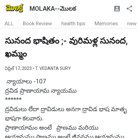
MOLAKA--మొలక
ALL
Book Review
health tips
Memories
new
సునంద భాషితం ;- వురిమళ్ల సునంద,
ఖమ్మం
ఏప్రిల్ 17, 2023
• T. VEDANTA SURY
న్యాయాలు -107
ద్రవిడ ప్రాణాయామ న్యాయము
******
ద్రవిడులు లేదా ద్రావిడులు అనగా ద్రావిడ భాష మాతృ
భాషగా కలవారు.
ప్రాణాయామం అంటే ప్రాణము మరియు
ఆయామము.ప్రాణము అంటే జీవనము.ఆయామము