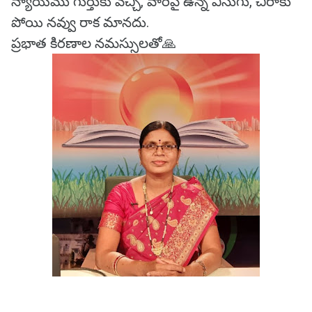
న్యాయము గుర్తుకు వచ్చి, వారిపై ఉన్న విసుగు, చిరాకు
పోయి నవ్వు రాక మానదు.
ప్రభాత కిరణాల నమస్సులతో🙏