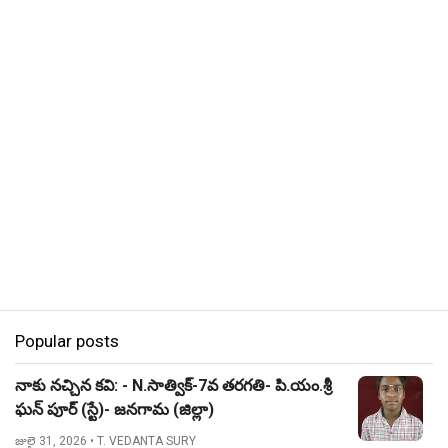
Popular posts
నాకు నచ్చిన కవి: - N.సాత్విక్-7వ తరగతి- పి.యం.శ్రీ
ఘన్ పూర్ (స్టే)- జనగామ (జిల్లా)
జులై 31, 2026
• T. VEDANTA SURY