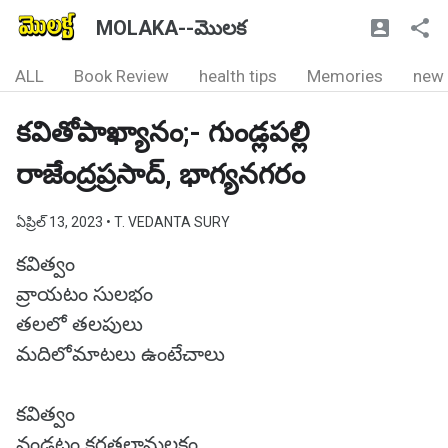
MOLAKA--మొలక
ALL
Book Review
health tips
Memories
new
కవితోపాఖ్యానం;- గుండ్లపల్లి
రాజేంద్రప్రసాద్, భాగ్యనగరం
ఏప్రిల్ 13, 2023
• T. VEDANTA SURY
కవిత్వం
వ్రాయటం సులభం
తలలో తలపులు
మదిలోమాటలు ఉంటేచాలు
కవిత్వం
వండటం కరతలామలకం