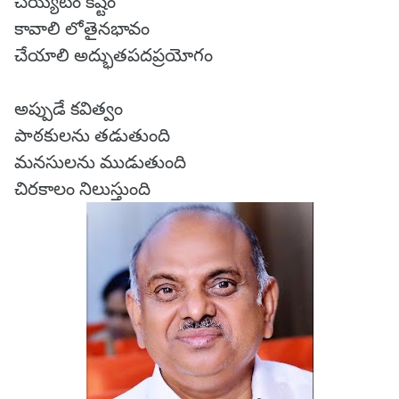
చెయ్యటం కష్టం
కావాలి లోతైనభావం
చేయాలి అద్భుతపదప్రయోగం
అప్పుడే కవిత్వం
పాఠకులను తడుతుంది
మనసులను ముడుతుంది
చిరకాలం నిలుస్తుంది