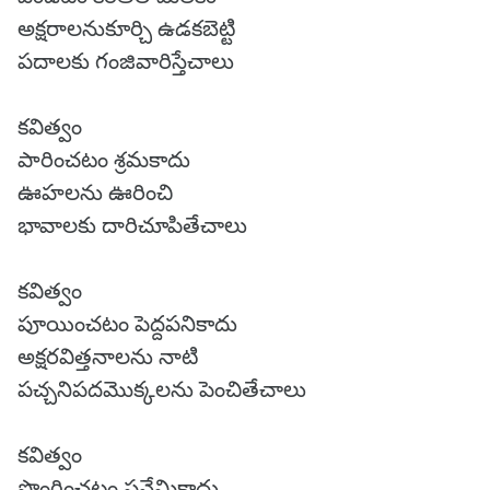
అక్షరాలనుకూర్చి ఉడకబెట్టి
పదాలకు గంజివారిస్తేచాలు
కవిత్వం
పారించటం శ్రమకాదు
ఊహలను ఊరించి
భావాలకు దారిచూపితేచాలు
కవిత్వం
పూయించటం పెద్దపనికాదు
అక్షరవిత్తనాలను నాటి
పచ్చనిపదమొక్కలను పెంచితేచాలు
కవిత్వం
పొంగించటం పనేమికాదు