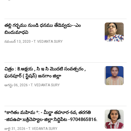
తల్లి గర్భము నుండి ధనము తేడెవ్వడు--ఎం
బిందుమాధవి
నవంబర్ 13, 2020
• T. VEDANTA SURY
చిత్రం : కె.అక్షయ , సి ఇ సి మొదటి సంవత్సరం ,
ఘనపూర్ ( స్టేషన్) జనగాం జిల్లా
ఆగస్టు 06, 2026
• T. VEDANTA SURY
*కాగితం మహిమ *: - మీర్జా తహూర-6వ, తరగతి
-జిపఉపా:బక్రిచెప్యాల-జిల్లా:సిద్దిపేట -9704865816.
జులై 31, 2026
• T. VEDANTA SURY