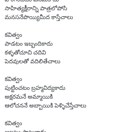
సాహిత్యక్షీరాన్ని పాత్రలోపోసి
మనసనేపొయ్యిమీద కాస్తేచాలు
కవిత్వం
పాడటం ఇబ్బందికాదు
కళ్ళతోచూచి చదివి
పెదవులతో వదిలితేచాలు
కవిత్వం
పుట్టించటం బ్రహ్మవిద్యకాదు
అక్షరమనే అమ్మాయికి
ఆలోచననే అబ్బాయికి పెళ్ళిచేస్తేచాలు
కవిత్వం