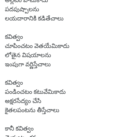
అల్లటం పాటుకాదు
పదపుష్పాలను
లయదారానికి కడితేచాలు
కవిత్వం
చూపించటం వెతయేమికాదు
లోతైన విషయాలను
ఇంపుగా వర్ణిస్తేచాలు
కవిత్వం
పండించటం కటువేమికాదు
అక్షరసేద్యం చేసి
కైతలపంటను తీస్తేచాలు
కానీ కవిత్వం