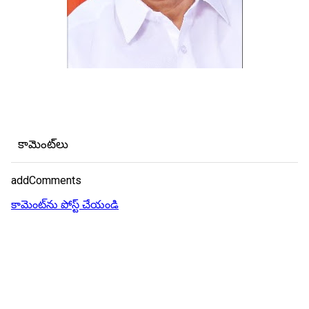
కామెంట్‌లు
addComments
కామెంట్‌ను పోస్ట్ చేయండి