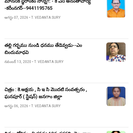
మానసిక స్థిరాంకం నాన్న!!: - కె ఎస్ అనంతాచార్య
-కరీంనగర్--9441195765
ఆగస్టు 07, 2026
• T. VEDANTA SURY
తల్లి గర్భము నుండి ధనము తేడెవ్వడు--ఎం
బిందుమాధవి
నవంబర్ 13, 2020
• T. VEDANTA SURY
చిత్రం : కె.అక్షయ , సి ఇ సి మొదటి సంవత్సరం ,
ఘనపూర్ ( స్టేషన్) జనగాం జిల్లా
ఆగస్టు 06, 2026
• T. VEDANTA SURY