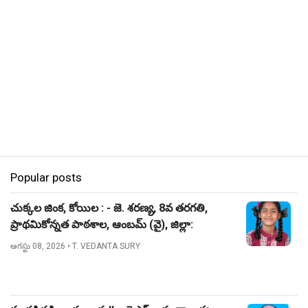
Popular posts
చుక్కల జింక, కోయిల : - జె. శరణ్య, 8వ తరగతి,
ప్రాథమికోన్నత పాఠశాల, ఆంబమ్ (వై), జిల్లా:
నిజామాబాద్.
ఆగస్టు 08, 2026
• T. VEDANTA SURY