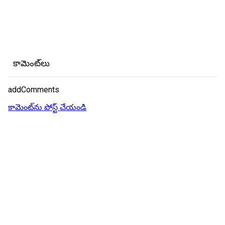
కామెంట్‌లు
addComments
కామెంట్‌ను పోస్ట్ చేయండి