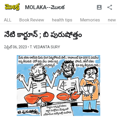
MOLAKA--మొలక
ALL
Book Review
health tips
Memories
new
నేటి కార్టూన్ ; బి పురుషోత్తం
ఏప్రిల్ 06, 2023
• T. VEDANTA SURY