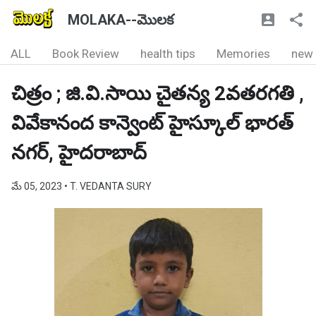
MOLAKA--మొలక
ALL
Book Review
health tips
Memories
new
చిత్రం ; జి.వి.సాయి చైతన్య 2వతరగతి ,
వివేకానంద కాన్వెంట్ హైస్కూల్ భారత్
నగర్, హైదరాబాద్
మే 05, 2023
• T. VEDANTA SURY