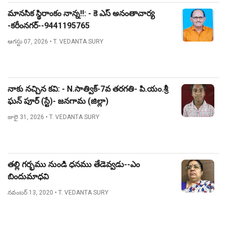
మానసిక స్థిరాంకం నాన్న!!: - కె ఎస్ అనంతాచార్య
-కరీంనగర్--9441195765
ఆగస్టు 07, 2026
• T. VEDANTA SURY
నాకు నచ్చిన కవి: - N.సాత్విక్-7వ తరగతి- పి.యం.శ్రీ
ఘన్ పూర్ (స్టే)- జనగామ (జిల్లా)
జులై 31, 2026
• T. VEDANTA SURY
తల్లి గర్భము నుండి ధనము తేడెవ్వడు--ఎం
బిందుమాధవి
నవంబర్ 13, 2020
• T. VEDANTA SURY