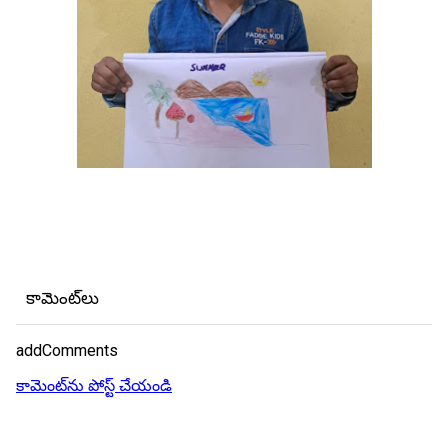
కామెంట్‌లు
addComments
కామెంట్‌ను పోస్ట్ చేయండి