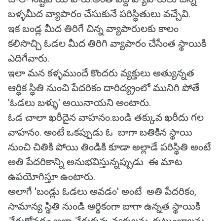
బళ్ళమీద వ్యాపారం చేసుకునే పరిస్థితులు వచ్చేవి.
ఇక బండ్ల మీద తిరిగే చిన్న వ్యాపారులకు కాలం
కలిసొచ్చి ఓడల మీద తిరిగి వ్యాపారం చేసేంత స్థాయికి
ఎదిగేవారు.
ఇలా మన కళ్ళముందే కొందరు వ్యక్తులు అత్యున్నత
ఆర్థిక స్థితి నుంచి పేదరికం దారిద్య్రంలో మునిగి పోతే
'ఓడలు బళ్ళు' అయినాయని అంటారు.
ఓడ చాలా ఖరీదైన వాహనం.బండి తక్కువ ఖరీదు గల
వాహనం. అంటే ఒకప్పుడు ఓ బాగా బతికిన స్థాయి
నుంచి చితికి పోయి తిండికి కూడా అల్లాడే పరిస్థితి అంటే
అతి పేదరికాన్ని అనుభవిస్తున్నప్పుడు ఈ మాట
ఉపయోగిస్తూ ఉంటారు.
అలాగే 'బండ్లు ఓడలు అవడం' అంటే అతి పేదరికం,
సామాన్య స్థితి నుండి ఆర్థికంగా బాగా ఉన్నత స్థాయికి