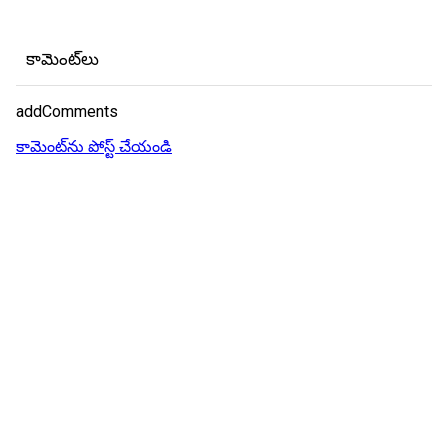
కామెంట్‌లు
addComments
కామెంట్‌ను పోస్ట్ చేయండి