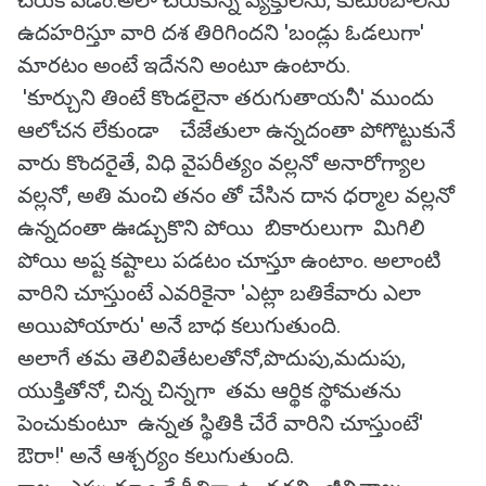
చేరుకోవడం.అలా చేరుకున్న వ్యక్తులను, కుటుంబాలను
ఉదహరిస్తూ వారి దశ తిరిగిందని 'బండ్లు ఓడలుగా'
మారటం అంటే ఇదేనని అంటూ ఉంటారు.
'కూర్చుని తింటే కొండలైనా తరుగుతాయనీ' ముందు
ఆలోచన లేకుండా చేజేతులా ఉన్నదంతా పోగొట్టుకునే
వారు కొందరైతే, విధి వైపరీత్యం వల్లనో అనారోగ్యాల
వల్లనో, అతి మంచి తనం తో చేసిన దాన ధర్మాల వల్లనో
ఉన్నదంతా ఊడ్చుకొని పోయి బికారులుగా మిగిలి
పోయి అష్ట కష్టాలు పడటం చూస్తూ ఉంటాం. అలాంటి
వారిని చూస్తుంటే ఎవరికైనా 'ఎట్లా బతికేవారు ఎలా
అయిపోయారు' అనే బాధ కలుగుతుంది.
అలాగే తమ తెలివితేటలతోనో,పొదుపు,మదుపు,
యుక్తితోనో, చిన్న చిన్నగా తమ ఆర్థిక స్థోమతను
పెంచుకుంటూ ఉన్నత స్థితికి చేరే వారిని చూస్తుంటే'
ఔరా!' అనే ఆశ్చర్యం కలుగుతుంది.