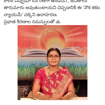
కాలం ఎప్పుడూ ఒకే రీతిగా ఉండదని , జీవితాలు
తారుమారు అవుతుంటాయని చెప్పడానికి ఈ 'నౌక శకట
న్యాయమే' చక్కని ఉదాహరణ.
ప్రభాత కిరణాల నమస్సులతో 🙏