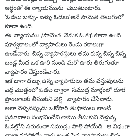
అర్థంతో ఈ న్యాయమును చెబుతుంటారు.
'ఓడలు బళ్ళు- బళ్ళు ఓడలు'అనే సామెత తెలుగులో
కూడా ఉంది.
ఈ న్యాయము /సామెత వెనుక ఓ కథ కూడా ఉంది.
పూర్వకాలంలో వ్యాపారులు రెండు రకాలుగా
ఉండేవారు. చిన్న వ్యాపారస్తులు తమ కున్న చిన్న చిన్న
బండ్ల మీద ఒక ఊరి నుండి మరో ఊరు తిరుగుతూ
వ్యాపారం చేస్తుండేవారు.
ఇక బాగా డబ్బు ఉన్న వ్యాపారులు తమ వస్తువులను
పెద్ద మొత్తంలో ఓడల ద్వారా సముద్ర మార్గంలో దూర
ప్రాంతాలకు తీసుకుని వెళ్లి వ్యాపారం చేసేవారు.
అలా వెళ్ళినప్పుడు ఒకోసారి తుఫానులు లాంటి
ప్రమాదాలు సంభవించేవి.తాము తీసుకుని వెళ్తున్న
ఓడల్లోని సరుకంతా సముద్రం పాలై పోయేది. ఆ విధంగా
చాలా నష్టపోయే వారు.అంత పెద్ద వ్యాపారులు చిన్న