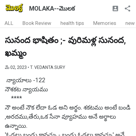
MOLAKA--మొలక
ALL
Book Review
health tips
Memories
new
సునంద భాషితం ;- వురిమళ్ల సునంద,
ఖమ్మం
మే 02, 2023
• T. VEDANTA SURY
న్యాయాలు -122
నౌశకట న్యాయము
****
నౌ అంటే నౌక లేదా ఓడ అని అర్థం. శకటము అంటే బండి
,అరదము,తేరు,ఒక సేనా వ్యూహము అనే అర్థాలు
ఉన్నాయి.
'ఓడలు బండ్లు కావచ్చు - బండ్లు ఓడలు కావచ్చు' అనే