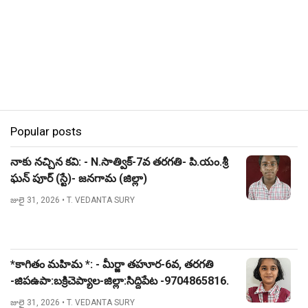
Popular posts
నాకు నచ్చిన కవి: - N.సాత్విక్-7వ తరగతి- పి.యం.శ్రీ
ఘన్ పూర్ (స్టే)- జనగామ (జిల్లా)
జులై 31, 2026
• T. VEDANTA SURY
*కాగితం మహిమ *: - మీర్జా తహూర-6వ, తరగతి
-జిపఉపా:బక్రిచెప్యాల-జిల్లా:సిద్దిపేట -9704865816.
జులై 31, 2026
• T. VEDANTA SURY