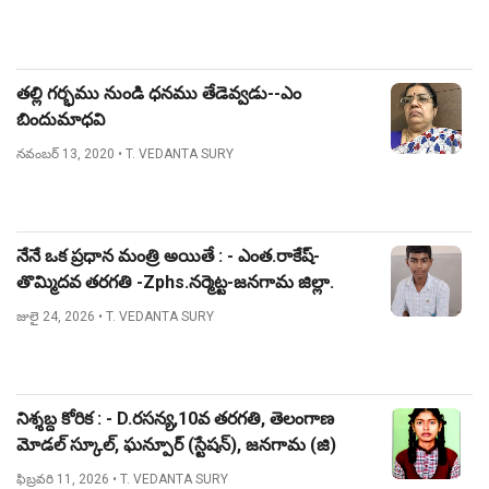
తల్లి గర్భము నుండి ధనము తేడెవ్వడు--ఎం
బిందుమాధవి
నవంబర్ 13, 2020
• T. VEDANTA SURY
నేనే ఒక ప్రధాన మంత్రి అయితే : - ఎంత.రాకేష్-
తొమ్మిదవ తరగతి -Zphs.నర్మెట్ట-జనగామ జిల్లా.
జులై 24, 2026
• T. VEDANTA SURY
నిశ్శబ్ద కోరిక : - D.రసన్య,10వ తరగతి, తెలంగాణ
మోడల్ స్కూల్, ఘన్పూర్ (స్టేషన్), జనగామ (జి)
ఫిబ్రవరి 11, 2026
• T. VEDANTA SURY