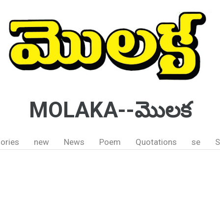
MOLAKA--మొలక
ories
new
News
Poem
Quotations
se
S