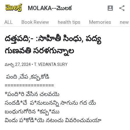
MOLAKA--మొలక
ALL
Book Review
health tips
Memories
new
దత్తపది;- :సాహితీ సింధు, పద్య
గుణవతి సరళగున్నాల
మార్చి 27, 2024
• T. VEDANTA SURY
పంది ,చేప ,కప్ప,కోడి
=================
*పంది*రి వేసిన చలవయె
సందడి*చే ప*నులునన్ని సాగును గద యే
బంధుగుగోరిన *కప్ప*ము
విందు ప*కోడి*యె నటంచు వివరించుమయా