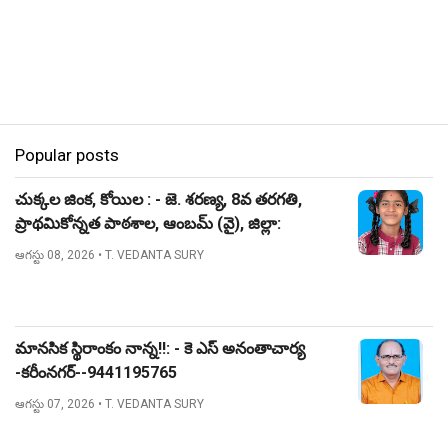
Popular posts
చుక్కల జింక, కోయిల : - జె. శరణ్య, 8వ తరగతి,
ప్రాథమికోన్నత పాఠశాల, ఆంబమ్ (వై), జిల్లా:
నిజామాబాద్.
ఆగస్టు 08, 2026
• T. VEDANTA SURY
మానసిక స్థిరాంకం నాన్న!!: - కె ఎస్ అనంతాచార్య
-కరీంనగర్--9441195765
ఆగస్టు 07, 2026
• T. VEDANTA SURY