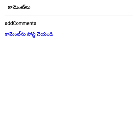
కామెంట్‌లు
addComments
కామెంట్‌ను పోస్ట్ చేయండి