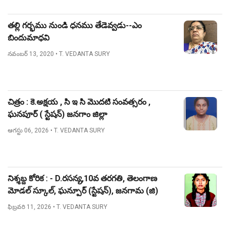
తల్లి గర్భము నుండి ధనము తేడెవ్వడు--ఎం
బిందుమాధవి
నవంబర్ 13, 2020
• T. VEDANTA SURY
చిత్రం : కె.అక్షయ , సి ఇ సి మొదటి సంవత్సరం ,
ఘనపూర్ ( స్టేషన్) జనగాం జిల్లా
ఆగస్టు 06, 2026
• T. VEDANTA SURY
నిశ్శబ్ద కోరిక : - D.రసన్య,10వ తరగతి, తెలంగాణ
మోడల్ స్కూల్, ఘన్పూర్ (స్టేషన్), జనగామ (జి)
ఫిబ్రవరి 11, 2026
• T. VEDANTA SURY