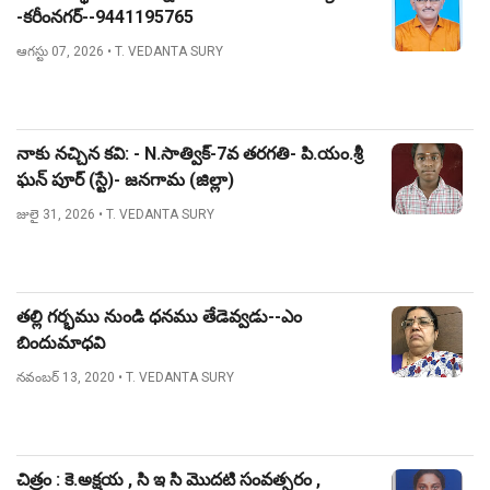
-కరీంనగర్--9441195765
ఆగస్టు 07, 2026
• T. VEDANTA SURY
నాకు నచ్చిన కవి: - N.సాత్విక్-7వ తరగతి- పి.యం.శ్రీ
ఘన్ పూర్ (స్టే)- జనగామ (జిల్లా)
జులై 31, 2026
• T. VEDANTA SURY
తల్లి గర్భము నుండి ధనము తేడెవ్వడు--ఎం
బిందుమాధవి
నవంబర్ 13, 2020
• T. VEDANTA SURY
చిత్రం : కె.అక్షయ , సి ఇ సి మొదటి సంవత్సరం ,