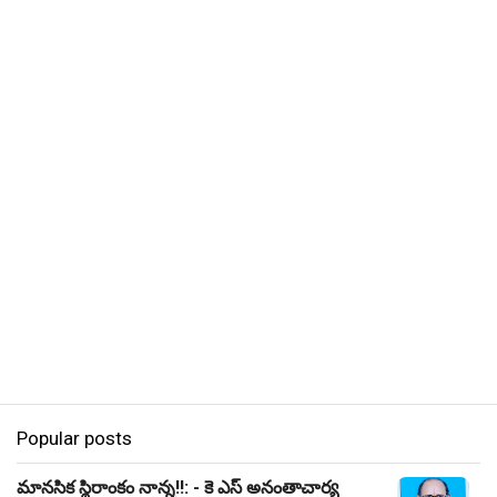
Popular posts
మానసిక స్థిరాంకం నాన్న!!: - కె ఎస్ అనంతాచార్య