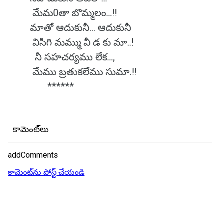
మేమ0తా బొమ్మలం...!!
మాతో ఆదుకునీ... ఆదుకునీ
విసిగి మమ్ము వీ డ కు మా..!
నీ సహచర్యము లేక...,
మేము బ్రతుకలేము సుమా.!!
******
కామెంట్‌లు
addComments
కామెంట్‌ను పోస్ట్ చేయండి