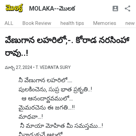
MOLAKA--మొలక
ALL
Book Review
health tips
Memories
new
వేణుగాన లహరిలో;-. కోరాడ నరసింహా
రావు..!
మార్చి 27, 2024
• T. VEDANTA SURY
నీ వేణుగాన లహరిలో....
పులకించెను, సుప్ర భాత ప్రకృతి..!
ఆ ఆనందార్ణవములో...
మైమరచెను ఈ జగతి...!!
మాధవా...!
నీ మాయా మోహిత మీ సమస్తము...!
నీవాడుకునే ఆటలో...