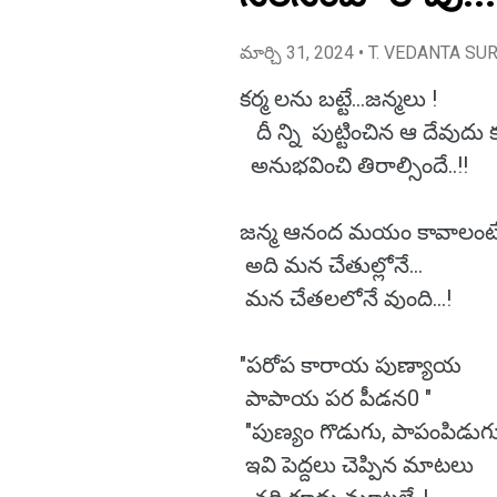
మార్చి 31, 2024
• T. VEDANTA SU
కర్మ లను బట్టే...జన్మలు !
దీ న్ని పుట్టించిన ఆ దేవుదు 
అనుభవించి తిరాల్సిందే..!!
జన్మ ఆనంద మయం కావాలంటే.
అది మన చేతుల్లోనే...
మన చేతలలోనే వుంది...!
"పరోప కారాయ పుణ్యాయ
పాపాయ పర పీడన0 "
"పుణ్యం గొడుగు, పాపంపిడుగు
ఇవి పెద్దలు చెప్పిన మాటలు