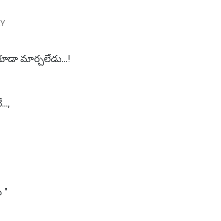
RY
కూడా మార్చలేడు...!
..,
 "