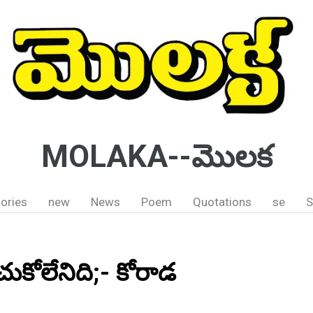
MOLAKA--మొలక
ories
new
News
Poem
Quotations
se
S
ంచుకోలేనిది;- కోరాడ