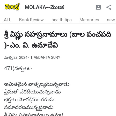
MOLAKA--మొలక
ALL
Book Review
health tips
Memories
new
శ్రీ విష్ణు సహస్రనామాలు (బాల పంచపది
)-ఎం. వి. ఉమాదేవి
మార్చి 29, 2024
• T. VEDANTA SURY
471)వత్సలః -
అమితమైన వాత్సల్యమున్నవాడు
ప్రేమతో చేరదీయుచున్నవాడు
భక్తుల యోగక్షేమకారకుడు
సమాదరణమున్నట్టివాడు
శ్రీ విష్ణు సహస్రనామాలు ఉమా!