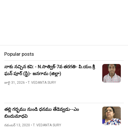
Popular posts
నాకు నచ్చిన కవి: - N.సాత్విక్-7వ తరగతి- పి.యం.శ్రీ
ఘన్ పూర్ (స్టే)- జనగామ (జిల్లా)
జులై 31, 2026
• T. VEDANTA SURY
తల్లి గర్భము నుండి ధనము తేడెవ్వడు--ఎం
బిందుమాధవి
నవంబర్ 13, 2020
• T. VEDANTA SURY