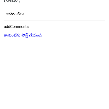
(సశేషం )
కామెంట్‌లు
addComments
కామెంట్‌ను పోస్ట్ చేయండి