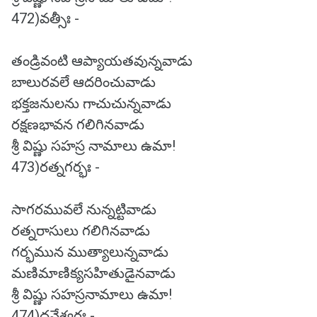
472)వత్సీః -
తండ్రివంటి ఆప్యాయతవున్నవాడు
బాలురవలే ఆదరించువాడు
భక్తజనులను గాచుచున్నవాడు
రక్షణభావన గలిగినవాడు
శ్రీ విష్ణు సహస్ర నామాలు ఉమా!
473)రత్నగర్భః -
సాగరమువలే నున్నట్టివాడు
రత్నరాసులు గలిగినవాడు
గర్భమున ముత్యాలున్నవాడు
మణిమాణిక్యసహితుడైనవాడు
శ్రీ విష్ణు సహస్రనామాలు ఉమా!
474)ధనేశ్వరః -