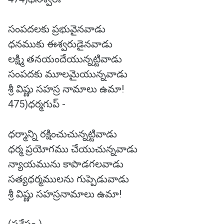
సంపదలకు ప్రభువైనవాడు
ధనముకు ఈశ్వరుడైనవాడు
లక్ష్మి తనయందేయున్నట్టివాడు
సంపదకు మూలమైయున్నవాడు
శ్రీ విష్ణు సహస్ర నామాలు ఉమా!
475)ధర్మగుప్ -
ధర్మాన్ని రక్షించుచున్నట్టివాడు
ధర్మ ప్రయోగము చేయుచున్నవాడు
న్యాయమును కాపాడగలవాడు
సత్యధర్మములను గుప్పెడువాడు
శ్రీ విష్ణు సహస్రనామాలు ఉమా!