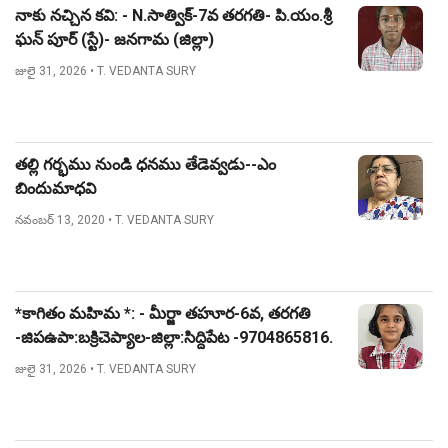
నాకు నచ్చిన కవి: - N.సాత్విక్-7వ తరగతి- పి.యం.శ్రీ
ఘన్ పూర్ (స్టే)- జనగామ (జిల్లా)
జులై 31, 2026
• T. VEDANTA SURY
తల్లి గర్భము నుండి ధనము తేడెవ్వడు--ఎం
బిందుమాధవి
నవంబర్ 13, 2020
• T. VEDANTA SURY
*కాగితం మహిమ *: - మీర్జా తహూర-6వ, తరగతి
-జిపఉపా:బక్రిచెప్యాల-జిల్లా:సిద్దిపేట -9704865816.
జులై 31, 2026
• T. VEDANTA SURY