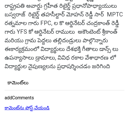
రాష్ట్రపతి అవార్డు గ్రహీత రిటైర్డ్ ప్రధానోపాధ్యాయులు
బస్వరాజ్ రిటైర్డ్ తహసీల్దార్ మోహన్ రెడ్డీ సార్ MPTC
రత్నమాల గారు FPC, ల కొ ఆర్డినేటర్ చంద్రకాంత్ రెడ్డీ
గారు YFS కో ఆర్డినేటర్ రాములు అకౌంటెంట్ శ్రీకాంత్
మరియు గ్రామ పెద్దలు తల్లిదండ్రులు పాల్గొన్నారు
ఈకార్యక్రమంలో విద్యార్థులు దేశభక్తి గీతాలు డాన్స్ లు
ఉపన్యాసాలు డ్రామాలు, వివిధ రకాల వేశాధారణ లో
విద్యార్థుల నైపుణ్యలను ప్రధాషర్శించడం జరిగింది
కామెంట్‌లు
addComments
కామెంట్‌ను పోస్ట్ చేయండి