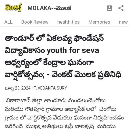
MOLAKA--మొలక
ALL
Book Review
health tips
Memories
new
తాండూర్ లో ఏకలవ్య ఫౌండేషన్
విద్యావికాసం youth for seva
ఆధ్వర్యంలో కేంద్రాల ఘనంగా
వార్షికోత్సవం; - వెంకట్ మొలక ప్రతినిధి
మార్చి 23, 2024
• T. VEDANTA SURY
వికారాబాద్ జిల్లా తాండూరు మండలంచెంగోలు
మరియు గౌతపూర్ గ్రామాల అభ్యాసిక లలో చెంగోలు
గ్రామం లో వార్షికోత్సవ వేడుకలు ఘనంగా నిర్వహించడం
జరిగింది ముఖ్య అతిథులు ట్రస్టీ బాలకృష్ణ మరియు