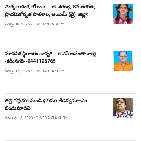
చుక్కల జింక, కోయిల : - జె. శరణ్య, 8వ తరగతి,
ప్రాథమికోన్నత పాఠశాల, ఆంబమ్ (వై), జిల్లా:
నిజామాబాద్.
ఆగస్టు 08, 2026
• T. VEDANTA SURY
మానసిక స్థిరాంకం నాన్న!!: - కె ఎస్ అనంతాచార్య
-కరీంనగర్--9441195765
ఆగస్టు 07, 2026
• T. VEDANTA SURY
తల్లి గర్భము నుండి ధనము తేడెవ్వడు--ఎం
బిందుమాధవి
నవంబర్ 13, 2020
• T. VEDANTA SURY