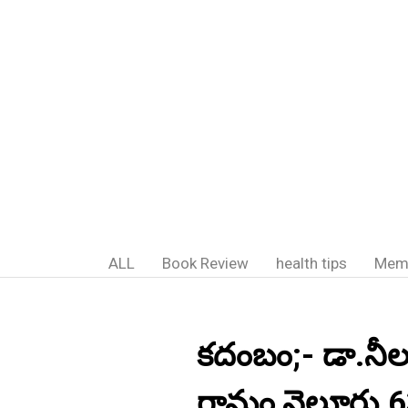
ALL
Book Review
health tips
Mem
కదంబం;- డా.నీలం
గ్రామం,నెల్లూర