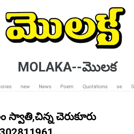
MOLAKA--మొలక
ories
new
News
Poem
Quotations
se
S
 స్వాతి,చిన్న చెరుకూరు
ు.6302811961.