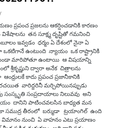
Y
యణం ప్రపంచ ప్రజలను ఆకర్షించడానికి కారణం
విశేషాలను తన సూక్ష్మ దృష్టితో గమనించి
ాంబూలం ఇవ్వడం ధర్మం ఏ దేశంలో నైనా ఏ
నా ఒకటిగానే ఉంటుంది న్యాయం ఒక రాష్ట్రానికి
లేకుండా మారిపోతూ ఉంటాయి ఆ విషయాన్ని
్రీకృష్ణుని ద్వారా అనేక చిత్రాలను
ంధ్రులకే కాదు ప్రపంచ ప్రజానీకానికి
రచయిత వారిద్దరినీ మర్చిపోయినప్పుడు
వు సంస్కృతి సంప్రదాయాలు నిలువవు అని
 విషయం దానిని పాటించవలసిన బాధ్యత మన
ికా సముద్ర తీరంలో బర్ముడా ట్రయాంగిల్ ఉంది
నం విమానం నుంచి ఏ వాహనం ఎటు ప్రయాణం