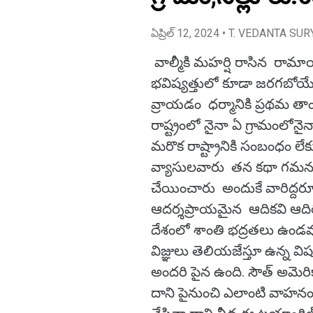
ఏప్రిల్ 12, 2024
• T. VEDANTA SUR
వాల్మీకి మహర్షి రాసిన రామా
భవిష్యత్తులో కూడా జరగబోయే 
వ్రాయడం ధర్మానికి ప్రథమ త
రాష్ట్రంలో నైనా ఏ గ్రామంలోనై
మరొక రాష్ట్రానికి సంబంధం 
వ్యాసులవారు తన కథా గమనంలో శ
చేయించారు అందుకే వారిద్దరూ ఆ
ఆదర్శప్రాయమైన ఆదికవి ఆది
దేశంలో శాంతి భద్రతలు ఉండ
విజ్ఞులు తెలియజేస్తూ ఉన్న
అందరి పైన ఉంది. సౌత్ అమెర
దాని పైనుంచి ఎలాంటి వాహ