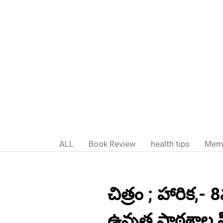
ALL
Book Review
health tips
Mem
చిత్రం ; హారిక,
ఉన్నత పాఠశాల సి