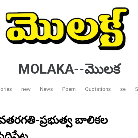
MOLAKA--మొలక
ories
new
News
Poem
Quotations
se
S
- 8వతరగతి-ప్రభుత్వ బాలికల
ద్దిపేట