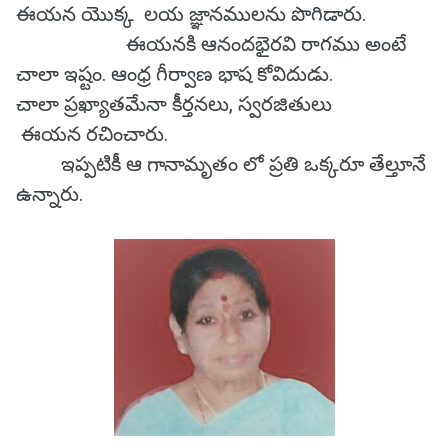
ఈయన యొక్క లయ జ్ఞానములను పొగిడారు.
ఈయనకి ఆనందభైరవి రాగము అంటే
చాలా ఇష్టం. ఆంధ్ర గీర్వాణ భాష కోవిదుడు.
చాలా ప్రఖ్యాతమేనా కీర్తనలు, స్వరజితులు
ఈయన రచించారు.
ఇప్పటికీ ఆ గానామృతం లో ప్రతి ఒక్కరూ తేల్తూనే
ఉన్నారు.