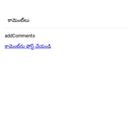
కామెంట్‌లు
addComments
కామెంట్‌ను పోస్ట్ చేయండి