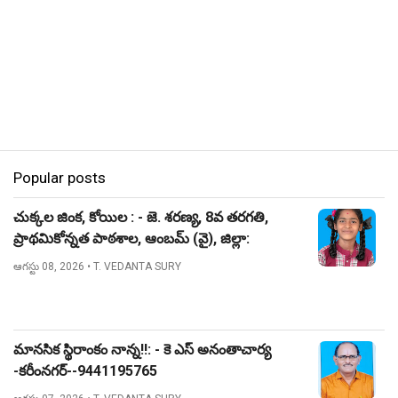
Popular posts
చుక్కల జింక, కోయిల : - జె. శరణ్య, 8వ తరగతి,
ప్రాథమికోన్నత పాఠశాల, ఆంబమ్ (వై), జిల్లా:
నిజామాబాద్.
ఆగస్టు 08, 2026
• T. VEDANTA SURY
మానసిక స్థిరాంకం నాన్న!!: - కె ఎస్ అనంతాచార్య
-కరీంనగర్--9441195765