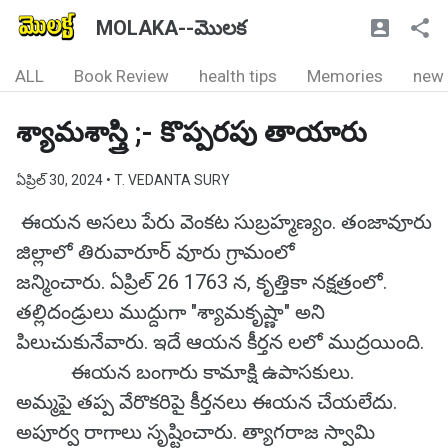
MOLAKA--మొలక
ALL
Book Review
health tips
Memories
new
శ్యామశాస్త్రి ;- కొప్పరపు తాయారు
ఏప్రిల్ 30, 2024
• T. VEDANTA SURY
ఈయన అసలు పేరు వెంకట సుబ్రహ్మణ్యం. తంజావూరు
జిల్లాలో తిరువారూర్ వూరు గ్రామంలో
జన్మించారు. ఏప్రిల్ 26 1763 న, కృత్తికా నక్షత్రంలో.
తల్లిదండ్రులు ముద్దుగా "శ్యామకృష్ణా" అని
పిలుచుకునేవారు. ఇదే ఆయన కీర్తన లలో ముద్రయింది.
ఈయన బంగారు కామాక్షి ఉపాసకులు.
అమ్మపై తప్ప వేరొకరిపై కీర్తనలు ఈయన చేయలేదు.
అపూర్వ రాగాలు సృష్టించారు. త్యాగరాజ స్వామి