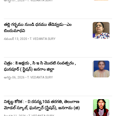
ఆగస్టు 07, 2026
• T. VEDANTA SURY
తల్లి గర్భము నుండి ధనము తేడెవ్వడు--ఎం
బిందుమాధవి
నవంబర్ 13, 2020
• T. VEDANTA SURY
చిత్రం : కె.అక్షయ , సి ఇ సి మొదటి సంవత్సరం ,
ఘనపూర్ ( స్టేషన్) జనగాం జిల్లా
ఆగస్టు 06, 2026
• T. VEDANTA SURY
నిశ్శబ్ద కోరిక : - D.రసన్య,10వ తరగతి, తెలంగాణ
మోడల్ స్కూల్, ఘన్పూర్ (స్టేషన్), జనగామ (జి)