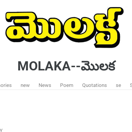
MOLAKA--మొలక
ories
new
News
Poem
Quotations
se
RY