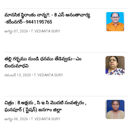
మానసిక స్థిరాంకం నాన్న!!: - కె ఎస్ అనంతాచార్య
-కరీంనగర్--9441195765
ఆగస్టు 07, 2026
• T. VEDANTA SURY
తల్లి గర్భము నుండి ధనము తేడెవ్వడు--ఎం
బిందుమాధవి
నవంబర్ 13, 2020
• T. VEDANTA SURY
చిత్రం : కె.అక్షయ , సి ఇ సి మొదటి సంవత్సరం ,
ఘనపూర్ ( స్టేషన్) జనగాం జిల్లా
ఆగస్టు 06, 2026
• T. VEDANTA SURY