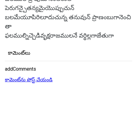
పెరుగన్చైతన్యమైయొప్పుచున్
బలమేయూపిరిలూదుచున్న తనువున్ ప్రాణంబుగానెంచి
తా
ఫలముల్నిచ్చెడివృక్షరాజములనే వర్ధిల్లగాజేతుగా
కామెంట్‌లు
addComments
కామెంట్‌ను పోస్ట్ చేయండి