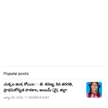
Popular posts
చుక్కల జింక, కోయిల : - జె. శరణ్య, 8వ తరగతి,
ప్రాథమికోన్నత పాఠశాల, ఆంబమ్ (వై), జిల్లా:
నిజామాబాద్.
ఆగస్టు 08, 2026
• T. VEDANTA SURY