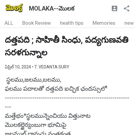
MOLAKA--మొలక
ALL
Book Review
health tips
Memories
new
దత్తపది ; సాహితీ సింధు, పద్యగుణవతి
సరళగున్నాల
ఏప్రిల్ 10, 2024
• T. VEDANTA SURY
స్థలము,జలము,బలము,
ఫలము పదాలతో దత్తపది ఐచ్ఛిక ఛందస్సులో
-----------------------------------------------------------
---
మత్తేభం*స్థలమున్నెంచియు విత్తునాట
మొలకల్ధైర్యంబుగా భూమిపై
జలముల్ ద్రావుచు నంతకంత