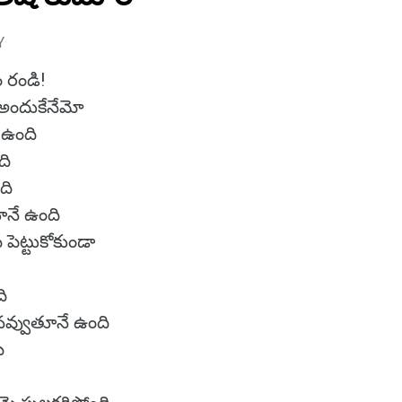
Y
ం రండి!
అందుకేనేమో
ే ఉంది
ది
ంది
ూనే ఉంది
పెట్టుకోకుండా
ది
నవ్వుతూనే ఉంది
ై