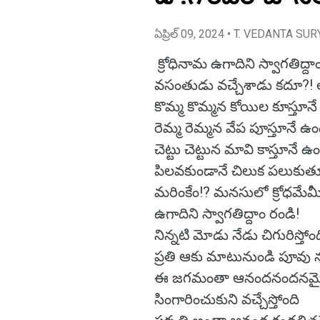
ఏప్రిల్ 09, 2024
• T. VEDANTA SUR
క్రోధినామ ఉగాదిని స్వాగతిద్దా
వసంతుడు వచ్చేశాడు కదూ?! 
కొమ్మ కొమ్మన కోయిల కూస్తూన
రెమ్మ రెమ్మన వేప పూస్తూనే ఉం
చెట్టు చెట్టున మావి కాస్తూనే ఉ
పిలవకుండానే చిలుక పలుకుత
మరింకేం!? మనసులో క్రోధమేమీ 
ఉగాదిని స్వాగతిద్దాం రండి!
నిన్నటి మోడు నేడు చిగురిస్తోం
ప్రతి ఆకు మాటునుండి పూవు 
ఈ జగమంతా ఆనందనందనమ
సింగారించుకుని వచ్చేస్తోంది