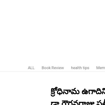
ALL
Book Review
health tips
Mem
క్రోధినామ ఉగాదిని
డా.గౌరవరాజు సత