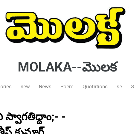
MOLAKA--మొలక
ories
new
News
Poem
Quotations
se
S
 స్వాగతిద్దాం;- -
ీష్ కుమార్