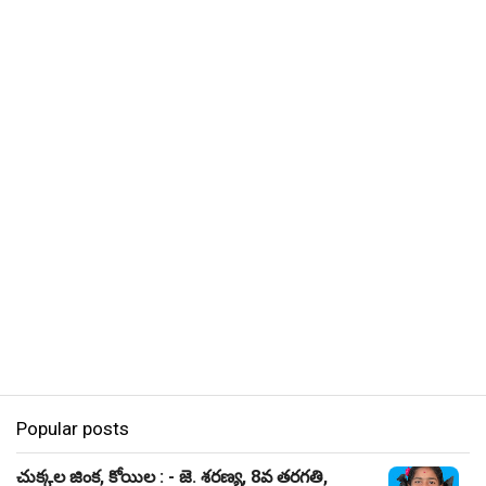
Popular posts
చుక్కల జింక, కోయిల : - జె. శరణ్య, 8వ తరగతి,