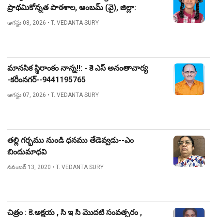
ప్రాథమికోన్నత పాఠశాల, ఆంబమ్ (వై), జిల్లా:
నిజామాబాద్.
ఆగస్టు 08, 2026
• T. VEDANTA SURY
మానసిక స్థిరాంకం నాన్న!!: - కె ఎస్ అనంతాచార్య
-కరీంనగర్--9441195765
ఆగస్టు 07, 2026
• T. VEDANTA SURY
తల్లి గర్భము నుండి ధనము తేడెవ్వడు--ఎం
బిందుమాధవి
నవంబర్ 13, 2020
• T. VEDANTA SURY
చిత్రం : కె.అక్షయ , సి ఇ సి మొదటి సంవత్సరం ,