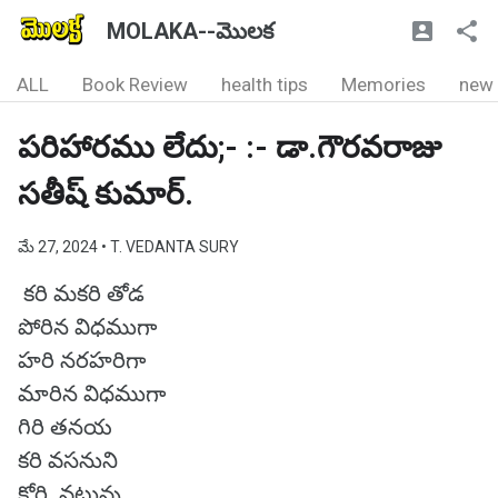
MOLAKA--మొలక
ALL
Book Review
health tips
Memories
new
పరిహారము లేదు;- :- డా.గౌరవరాజు
సతీష్ కుమార్.
మే 27, 2024
• T. VEDANTA SURY
కరి మకరి తోడ
పోరిన విధముగా
హరి నరహరిగా
మారిన విధముగా
గిరి తనయ
కరి వసనుని
కోరి వటువు