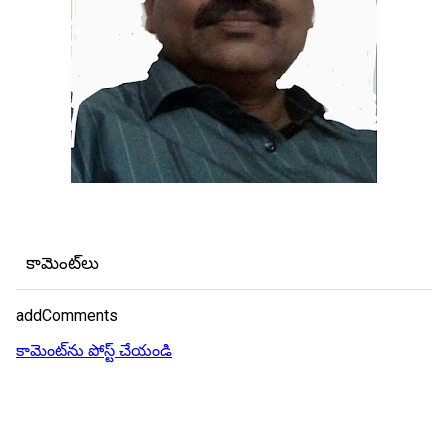
కామెంట్‌లు
addComments
కామెంట్‌ను పోస్ట్ చేయండి