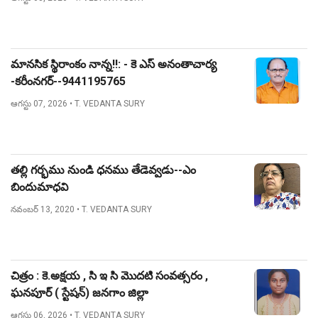
మానసిక స్థిరాంకం నాన్న!!: - కె ఎస్ అనంతాచార్య
-కరీంనగర్--9441195765
ఆగస్టు 07, 2026
• T. VEDANTA SURY
తల్లి గర్భము నుండి ధనము తేడెవ్వడు--ఎం
బిందుమాధవి
నవంబర్ 13, 2020
• T. VEDANTA SURY
చిత్రం : కె.అక్షయ , సి ఇ సి మొదటి సంవత్సరం ,
ఘనపూర్ ( స్టేషన్) జనగాం జిల్లా
ఆగస్టు 06, 2026
• T. VEDANTA SURY