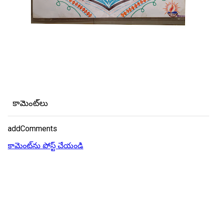
కామెంట్‌లు
addComments
కామెంట్‌ను పోస్ట్ చేయండి