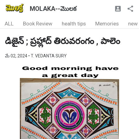
MOLAKA--మొలక
ALL
Book Review
health tips
Memories
new
డిజైన్ ; ప్రహ్లాద్ తిరువరంగం , పాలెం
మే 02, 2024
• T. VEDANTA SURY