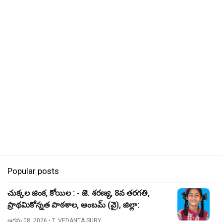
Popular posts
చుక్కల జింక, కోయిల : - జె. శరణ్య, 8వ తరగతి,
ప్రాథమికోన్నత పాఠశాల, ఆంబమ్ (వై), జిల్లా:
నిజామాబాద్.
ఆగస్టు 08, 2026
• T. VEDANTA SURY