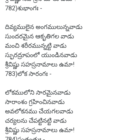
782)శుభాంగః -
దివ్యములైన అంగములున్నవాడు
సుందరమైన ఆకృతిగల వాడు
మంచి శరీరమున్నట్టి వాడు
స్ఫురద్రూపంలో యుండినవాడు
శ్రీవిష్ణు సహస్రనామాలు ఉమా!
783)లోక సారంగః -
లోకములోని సారమైనవాడు
సారాంశం గ్రహించినవాడు
అవలోకనము చేయగలవాడు
చర్యలను చేపట్టినట్టి వాడు
శ్రీవిష్ణు సహస్రనామాలు ఉమా!
784)సుతంతుః -