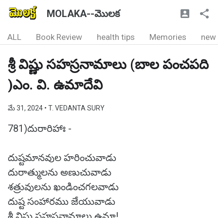
MOLAKA--మొలక
ALL
Book Review
health tips
Memories
new
శ్రీ విష్ణు సహస్రనామాలు (బాల పంచపది
)ఎం. వి. ఉమాదేవి
మే 31, 2024
• T. VEDANTA SURY
781)దురారిహాః -
దుష్టమానవుల హరించువాడు
దురాత్ములను అణుచువాడు
శత్రువులను ఖండించగలవాడు
దుష్ట సంహారము జేయువాడు
శ్రీ విష్ణు సహస్రనామాలు ఉమా!