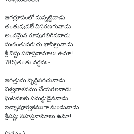
జగద్రూపంలో నున్నట్టివాడు
తంతువువలే విస్తరణగువాడు
అందమైన రూపుగలిగినవాడు
సుతంతువగుచు భాసిల్లువాడు
శ్రీ విష్ణు సహస్రనామాలు ఉమా!
785)తంతు వర్థనః -
జగత్తును వృద్ధిపరచువాడు
విశ్వనాశనము చేయగలవాడు
ఘటనలకు సమర్థుడైనవాడు
ఇచ్ఛాపూర్వకముగా నుండువాడు
శ్రీవిష్ణు సహస్రనామాలు ఉమా!